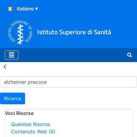
Istituto Superiore di Sanità
Risultati della Ricerca - H
Ricerca
Voci Risorse
Qualsiasi Risorsa
Contenuto Web
(6)