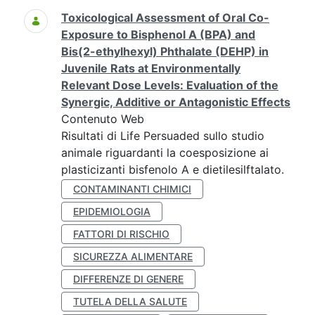
Toxicological Assessment of Oral Co-
Exposure to Bisphenol A (BPA) and
Bis(2-ethylhexyl) Phthalate (DEHP) in
Juvenile Rats at Environmentally
Relevant Dose Levels: Evaluation of the
Synergic, Additive or Antagonistic Effects
Contenuto Web
Risultati di Life Persuaded sullo studio
animale riguardanti la coesposizione ai
plasticizanti bisfenolo A e dietilesilftalato.
CONTAMINANTI CHIMICI
EPIDEMIOLOGIA
FATTORI DI RISCHIO
SICUREZZA ALIMENTARE
DIFFERENZE DI GENERE
TUTELA DELLA SALUTE