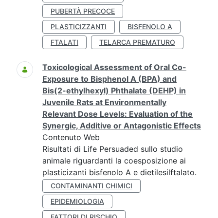
PUBERTÀ PRECOCE
PLASTICIZZANTI
BISFENOLO A
FTALATI
TELARCA PREMATURO
Toxicological Assessment of Oral Co-
Exposure to Bisphenol A (BPA) and
Bis(2-ethylhexyl) Phthalate (DEHP) in
Juvenile Rats at Environmentally
Relevant Dose Levels: Evaluation of the
Synergic, Additive or Antagonistic Effects
Contenuto Web
Risultati di Life Persuaded sullo studio
animale riguardanti la coesposizione ai
plasticizanti bisfenolo A e dietilesilftalato.
CONTAMINANTI CHIMICI
EPIDEMIOLOGIA
FATTORI DI RISCHIO