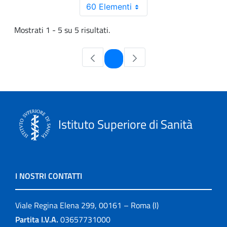
60 Elementi
Mostrati 1 - 5 su 5 risultati.
Pagina
1
Istituto Superiore di Sanità
I NOSTRI CONTATTI
Viale Regina Elena 299, 00161 – Roma (I)
Partita I.V.A.
03657731000