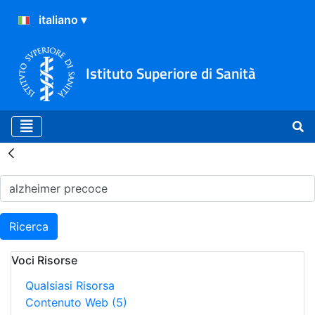
Istituto Superiore di Sanità
Risultati della Ricerca - H
Ricerca
Voci Risorse
Qualsiasi Risorsa
Contenuto Web
(5)