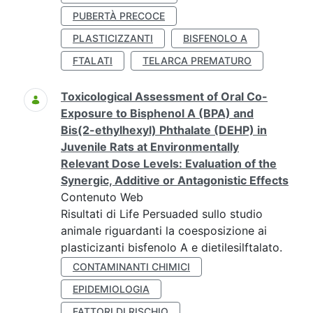
PUBERTÀ PRECOCE
PLASTICIZZANTI
BISFENOLO A
FTALATI
TELARCA PREMATURO
Toxicological Assessment of Oral Co-
Exposure to Bisphenol A (BPA) and
Bis(2-ethylhexyl) Phthalate (DEHP) in
Juvenile Rats at Environmentally
Relevant Dose Levels: Evaluation of the
Synergic, Additive or Antagonistic Effects
Contenuto Web
Risultati di Life Persuaded sullo studio
animale riguardanti la coesposizione ai
plasticizanti bisfenolo A e dietilesilftalato.
CONTAMINANTI CHIMICI
EPIDEMIOLOGIA
FATTORI DI RISCHIO