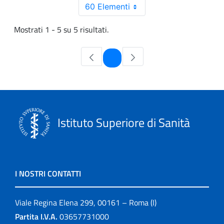
60 Elementi
Mostrati 1 - 5 su 5 risultati.
Pagina
1
Istituto Superiore di Sanità
I NOSTRI CONTATTI
Viale Regina Elena 299, 00161 – Roma (I)
Partita I.V.A.
03657731000