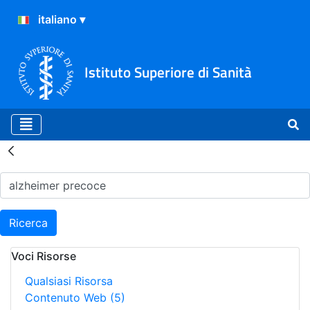
Istituto Superiore di Sanità
Risultati della Ricerca - H
Ricerca
Voci Risorse
Qualsiasi Risorsa
Contenuto Web
(5)