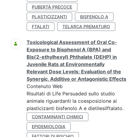
PUBERTÀ PRECOCE
PLASTICIZZANTI
BISFENOLO A
FTALATI
TELARCA PREMATURO
Toxicological Assessment of Oral Co-
Exposure to Bisphenol A (BPA) and
Bis(2-ethylhexyl) Phthalate (DEHP) in
Juvenile Rats at Environmentally
Relevant Dose Levels: Evaluation of the
Synergic, Additive or Antagonistic Effects
Contenuto Web
Risultati di Life Persuaded sullo studio
animale riguardanti la coesposizione ai
plasticizanti bisfenolo A e dietilesilftalato.
CONTAMINANTI CHIMICI
EPIDEMIOLOGIA
FATTORI DI RISCHIO