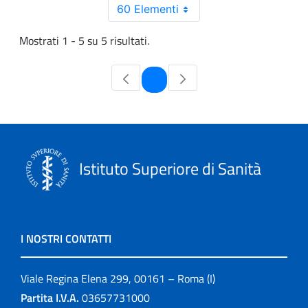
60 Elementi
Mostrati 1 - 5 su 5 risultati.
Pagina
1
Istituto Superiore di Sanità
I NOSTRI CONTATTI
Viale Regina Elena 299, 00161 – Roma (I)
Partita I.V.A.
03657731000