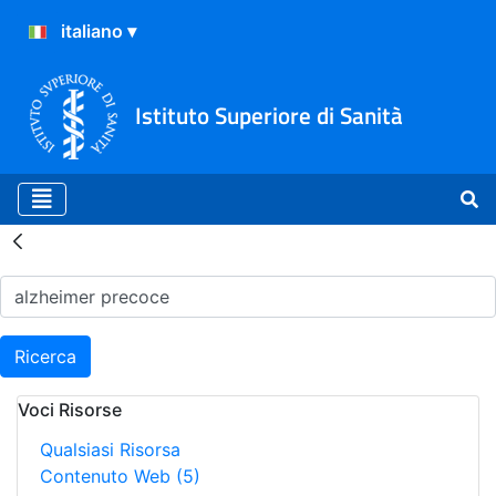
Istituto Superiore di Sanità
Risultati della Ricerca - H
Ricerca
Voci Risorse
Qualsiasi Risorsa
Contenuto Web
(5)