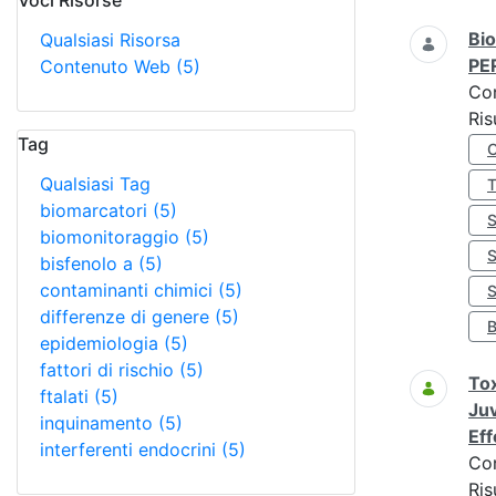
Voci Risorse
Ricerca
Bio
Qualsiasi Risorsa
PE
Contenuto Web
(5)
Co
Ris
Tag
Qualsiasi Tag
biomarcatori
(5)
biomonitoraggio
(5)
bisfenolo a
(5)
contaminanti chimici
(5)
S
differenze di genere
(5)
epidemiologia
(5)
fattori di rischio
(5)
Tox
ftalati
(5)
Juv
inquinamento
(5)
Eff
interferenti endocrini
(5)
Co
Ris