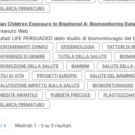
TELARCA PREMATURO
lian Children Exposure to Bisphenol A: Biomonitoring Da
ntenuto Web
ultati LIFE PERSUADED dello studio di biomonitoragio del 
CONTAMINANTI CHIMICI
EPIDEMIOLOGIA
FATTORI DI R
IFFERENZE DI GENERE
TUTELA DELLA SALUTE
BIOMA
PROMOZIONE DELLA SALUTE
BAMBINI
SALUTE DELLA
TILI DI VITA
PROGETTI EUROPEI
SALUTE DEL BAMBIN
VALUTAZIONE IMPATTO SULLA SALUTE
BIOMONITORAGGIO
BESITÀ INFANTILE
PUBERTÀ PRECOCE
PLASTICIZZAN
TELARCA PREMATURO
Mostrati 1 - 5 su 5 risultati.
i