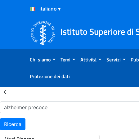
Salta al Contenuto
Salta al Footer
Istituto Superiore di 
Chi siamo
Temi
Attività
Servizi
Pub
Protezione dei dati
Risultati della Ricerca - H
Ricerca