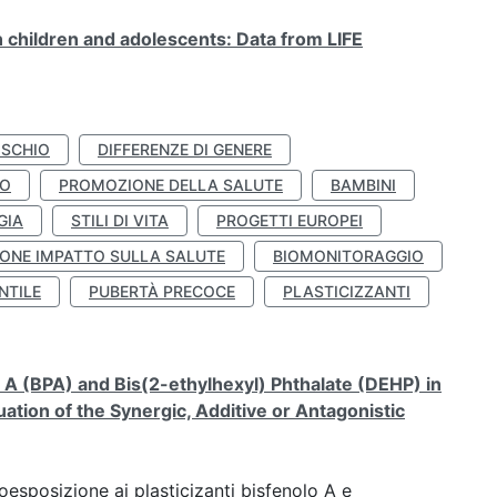
n children and adolescents: Data from LIFE
ISCHIO
DIFFERENZE DI GENERE
TO
PROMOZIONE DELLA SALUTE
BAMBINI
GIA
STILI DI VITA
PROGETTI EUROPEI
ONE IMPATTO SULLA SALUTE
BIOMONITORAGGIO
NTILE
PUBERTÀ PRECOCE
PLASTICIZZANTI
A (BPA) and Bis(2-ethylhexyl) Phthalate (DEHP) in
ation of the Synergic, Additive or Antagonistic
coesposizione ai plasticizanti bisfenolo A e