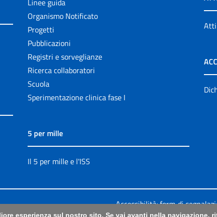
Linee guida
Organismo Notificato
Atti
Progetti
Pubblicazioni
Registri e sorveglianze
ACC
Ricerca collaboratori
Scuola
Dich
Sperimentazione clinica fase I
5 per mille
Il 5 per mille e l'ISS
Accessibilità: form di segnalaz
liore esperienza sul nostro sito. Se vai avanti nella navigazione, 