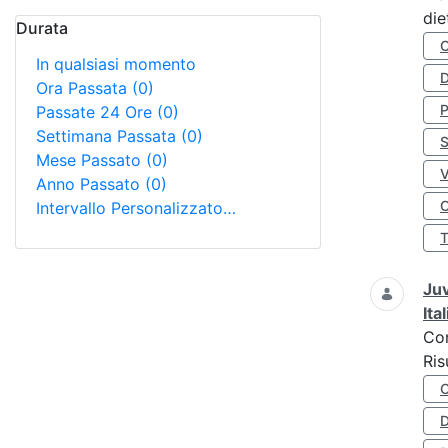
die
Durata
In qualsiasi momento
D
Ora Passata
(0)
Passate 24 Ore
(0)
Settimana Passata
(0)
S
Mese Passato
(0)
Anno Passato
(0)
O
Intervallo Personalizzato…
Juv
Ita
Co
Ris
D