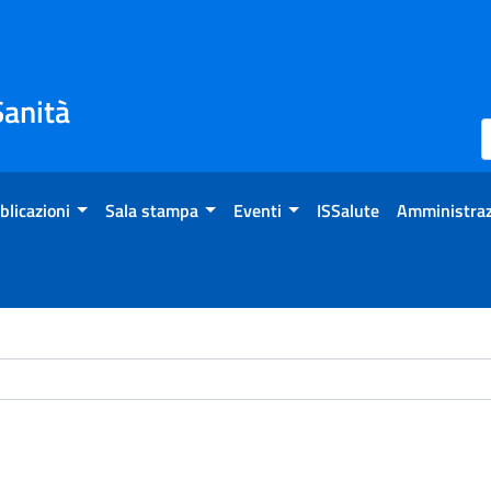
Sanità
blicazioni
Sala stampa
Eventi
ISSalute
Amministraz
ome