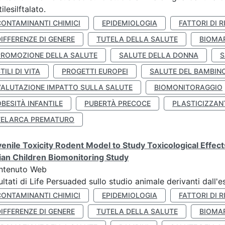
tilesilftalato.
CONTAMINANTI CHIMICI
EPIDEMIOLOGIA
FATTORI DI R
IFFERENZE DI GENERE
TUTELA DELLA SALUTE
BIOMA
PROMOZIONE DELLA SALUTE
SALUTE DELLA DONNA
S
TILI DI VITA
PROGETTI EUROPEI
SALUTE DEL BAMBIN
VALUTAZIONE IMPATTO SULLA SALUTE
BIOMONITORAGGIO
BESITÀ INFANTILE
PUBERTÀ PRECOCE
PLASTICIZZAN
TELARCA PREMATURO
enile Toxicity Rodent Model to Study Toxicological Effec
lian Children Biomonitoring Study
ntenuto Web
ultati di Life Persuaded sullo studio animale derivanti dall'
CONTAMINANTI CHIMICI
EPIDEMIOLOGIA
FATTORI DI R
IFFERENZE DI GENERE
TUTELA DELLA SALUTE
BIOMA