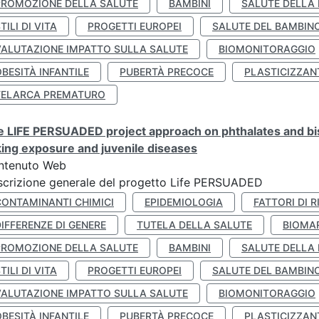
PROMOZIONE DELLA SALUTE
BAMBINI
SALUTE DELLA
TILI DI VITA
PROGETTI EUROPEI
SALUTE DEL BAMBIN
VALUTAZIONE IMPATTO SULLA SALUTE
BIOMONITORAGGIO
BESITÀ INFANTILE
PUBERTÀ PRECOCE
PLASTICIZZAN
TELARCA PREMATURO
 LIFE PERSUADED project approach on phthalates and bisp
king exposure and juvenile diseases
ntenuto Web
crizione generale del progetto Life PERSUADED
CONTAMINANTI CHIMICI
EPIDEMIOLOGIA
FATTORI DI R
IFFERENZE DI GENERE
TUTELA DELLA SALUTE
BIOMA
PROMOZIONE DELLA SALUTE
BAMBINI
SALUTE DELLA
TILI DI VITA
PROGETTI EUROPEI
SALUTE DEL BAMBIN
VALUTAZIONE IMPATTO SULLA SALUTE
BIOMONITORAGGIO
BESITÀ INFANTILE
PUBERTÀ PRECOCE
PLASTICIZZAN