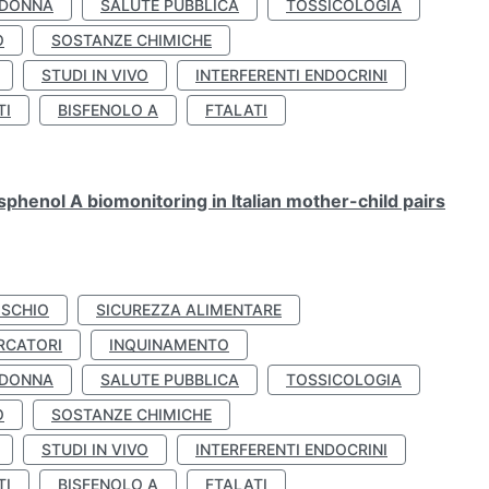
 DONNA
SALUTE PUBBLICA
TOSSICOLOGIA
O
SOSTANZE CHIMICHE
STUDI IN VIVO
INTERFERENTI ENDOCRINI
TI
BISFENOLO A
FTALATI
henol A biomonitoring in Italian mother-child pairs
ISCHIO
SICUREZZA ALIMENTARE
RCATORI
INQUINAMENTO
 DONNA
SALUTE PUBBLICA
TOSSICOLOGIA
O
SOSTANZE CHIMICHE
STUDI IN VIVO
INTERFERENTI ENDOCRINI
TI
BISFENOLO A
FTALATI