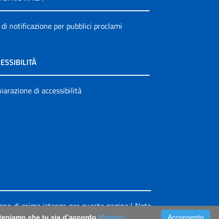
 di notificazione per pubblici proclami
ESSIBILITÀ
iarazione di accessibilità
ione di prima istanza per questa pagina
|
Note
riteniamo che tu sia d’accordo
Maggiori
Acconsento