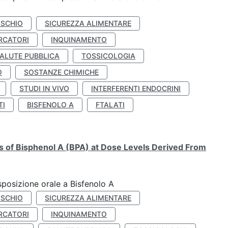
ISCHIO
SICUREZZA ALIMENTARE
RCATORI
INQUINAMENTO
ALUTE PUBBLICA
TOSSICOLOGIA
O
SOSTANZE CHIMICHE
STUDI IN VIVO
INTERFERENTI ENDOCRINI
TI
BISFENOLO A
FTALATI
ts of Bisphenol A (BPA) at Dose Levels Derived From
esposizione orale a Bisfenolo A
ISCHIO
SICUREZZA ALIMENTARE
RCATORI
INQUINAMENTO