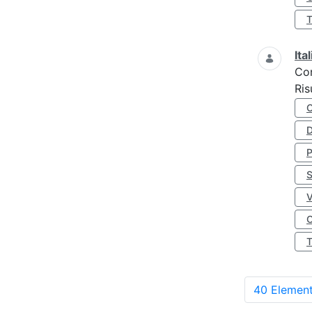
Ita
Co
Ris
D
S
O
40 Element