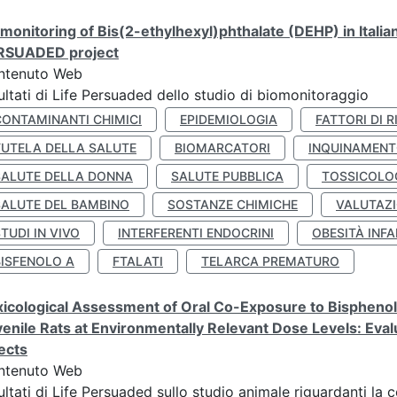
monitoring of Bis(2-ethylhexyl)phthalate (DEHP) in Italia
RSUADED project
ntenuto Web
ultati di Life Persuaded dello studio di biomonitoraggio
CONTAMINANTI CHIMICI
EPIDEMIOLOGIA
FATTORI DI R
TUTELA DELLA SALUTE
BIOMARCATORI
INQUINAMEN
SALUTE DELLA DONNA
SALUTE PUBBLICA
TOSSICOLO
SALUTE DEL BAMBINO
SOSTANZE CHIMICHE
VALUTAZI
TUDI IN VIVO
INTERFERENTI ENDOCRINI
OBESITÀ INFA
BISFENOLO A
FTALATI
TELARCA PREMATURO
icological Assessment of Oral Co-Exposure to Bisphenol 
enile Rats at Environmentally Relevant Dose Levels: Evalu
ects
ntenuto Web
ultati di Life Persuaded sullo studio animale riguardanti la 