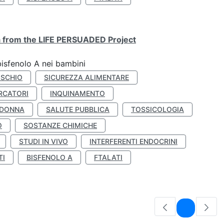
ta from the LIFE PERSUADED Project
bisfenolo A nei bambini
ISCHIO
SICUREZZA ALIMENTARE
RCATORI
INQUINAMENTO
 DONNA
SALUTE PUBBLICA
TOSSICOLOGIA
O
SOSTANZE CHIMICHE
STUDI IN VIVO
INTERFERENTI ENDOCRINI
TI
BISFENOLO A
FTALATI
Pagina
1