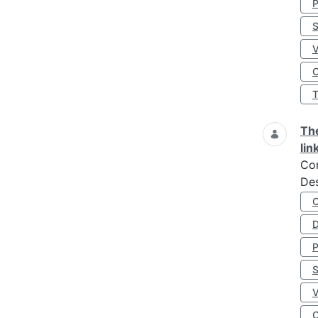
S
O
The
lin
Co
Des
D
S
O