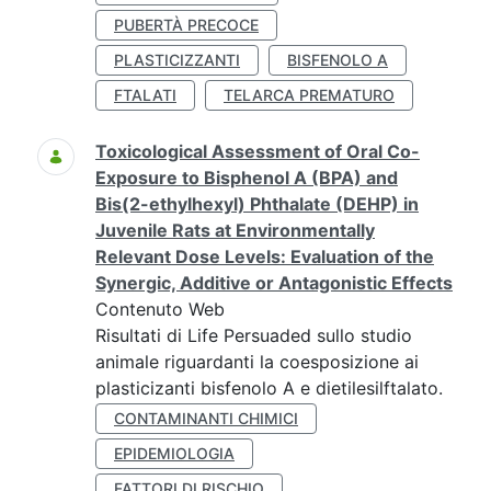
PUBERTÀ PRECOCE
PLASTICIZZANTI
BISFENOLO A
FTALATI
TELARCA PREMATURO
Toxicological Assessment of Oral Co-
Exposure to Bisphenol A (BPA) and
Bis(2-ethylhexyl) Phthalate (DEHP) in
Juvenile Rats at Environmentally
Relevant Dose Levels: Evaluation of the
Synergic, Additive or Antagonistic Effects
Contenuto Web
Risultati di Life Persuaded sullo studio
animale riguardanti la coesposizione ai
plasticizanti bisfenolo A e dietilesilftalato.
CONTAMINANTI CHIMICI
EPIDEMIOLOGIA
FATTORI DI RISCHIO