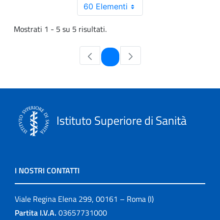
60 Elementi
Mostrati 1 - 5 su 5 risultati.
Pagina
1
Istituto Superiore di Sanità
I NOSTRI CONTATTI
Viale Regina Elena 299, 00161 – Roma (I)
Partita I.V.A.
03657731000