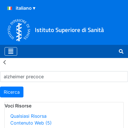
Istituto Superiore di Sanità
Risultati della Ricerca - H
Ricerca
Voci Risorse
Qualsiasi Risorsa
Contenuto Web
(5)