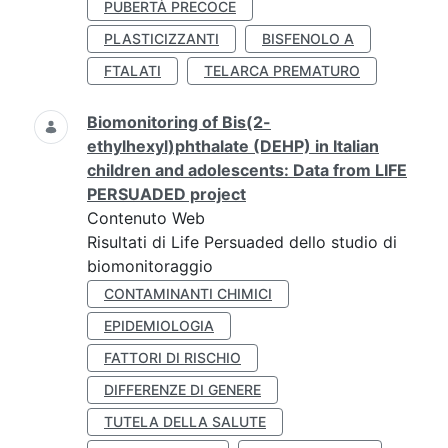
PUBERTÀ PRECOCE
PLASTICIZZANTI
BISFENOLO A
FTALATI
TELARCA PREMATURO
Biomonitoring of Bis(2-
ethylhexyl)phthalate (DEHP) in Italian
children and adolescents: Data from LIFE
PERSUADED project
Contenuto Web
Risultati di Life Persuaded dello studio di
biomonitoraggio
CONTAMINANTI CHIMICI
EPIDEMIOLOGIA
FATTORI DI RISCHIO
DIFFERENZE DI GENERE
TUTELA DELLA SALUTE