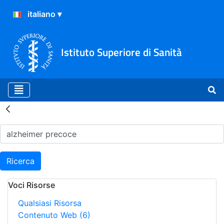
Istituto Superiore di Sanità
Risultati della Ricerca - H
Ricerca
Voci Risorse
Qualsiasi Risorsa
Contenuto Web
(6)