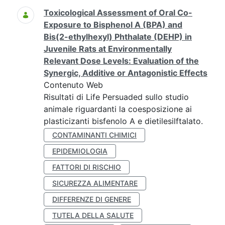
Toxicological Assessment of Oral Co-
Exposure to Bisphenol A (BPA) and
Bis(2-ethylhexyl) Phthalate (DEHP) in
Juvenile Rats at Environmentally
Relevant Dose Levels: Evaluation of the
Synergic, Additive or Antagonistic Effects
Contenuto Web
Risultati di Life Persuaded sullo studio
animale riguardanti la coesposizione ai
plasticizanti bisfenolo A e dietilesilftalato.
CONTAMINANTI CHIMICI
EPIDEMIOLOGIA
FATTORI DI RISCHIO
SICUREZZA ALIMENTARE
DIFFERENZE DI GENERE
TUTELA DELLA SALUTE