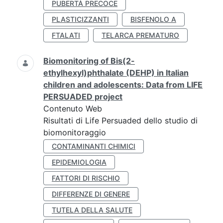
PUBERTÀ PRECOCE
PLASTICIZZANTI
BISFENOLO A
FTALATI
TELARCA PREMATURO
Biomonitoring of Bis(2-
ethylhexyl)phthalate (DEHP) in Italian
children and adolescents: Data from LIFE
PERSUADED project
Contenuto Web
Risultati di Life Persuaded dello studio di
biomonitoraggio
CONTAMINANTI CHIMICI
EPIDEMIOLOGIA
FATTORI DI RISCHIO
DIFFERENZE DI GENERE
TUTELA DELLA SALUTE