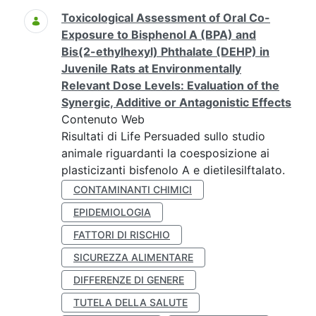
Toxicological Assessment of Oral Co-
Exposure to Bisphenol A (BPA) and
Bis(2-ethylhexyl) Phthalate (DEHP) in
Juvenile Rats at Environmentally
Relevant Dose Levels: Evaluation of the
Synergic, Additive or Antagonistic Effects
Contenuto Web
Risultati di Life Persuaded sullo studio
animale riguardanti la coesposizione ai
plasticizanti bisfenolo A e dietilesilftalato.
CONTAMINANTI CHIMICI
EPIDEMIOLOGIA
FATTORI DI RISCHIO
SICUREZZA ALIMENTARE
DIFFERENZE DI GENERE
TUTELA DELLA SALUTE