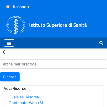
Istituto Superiore di Sanità
Risultati della Ricerca - H
Ricerca
Voci Risorse
Qualsiasi Risorsa
Contenuto Web
(6)