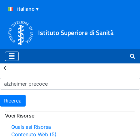
Istituto Superiore di Sanità
Risultati della Ricerca - H
Ricerca
Voci Risorse
Qualsiasi Risorsa
Contenuto Web
(5)