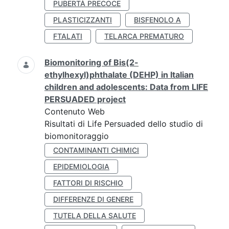
PUBERTÀ PRECOCE
PLASTICIZZANTI
BISFENOLO A
FTALATI
TELARCA PREMATURO
Biomonitoring of Bis(2-
ethylhexyl)phthalate (DEHP) in Italian
children and adolescents: Data from LIFE
PERSUADED project
Contenuto Web
Risultati di Life Persuaded dello studio di
biomonitoraggio
CONTAMINANTI CHIMICI
EPIDEMIOLOGIA
FATTORI DI RISCHIO
DIFFERENZE DI GENERE
TUTELA DELLA SALUTE