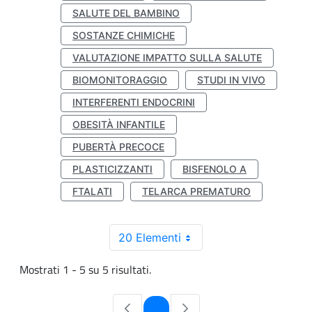
SALUTE DEL BAMBINO
SOSTANZE CHIMICHE
VALUTAZIONE IMPATTO SULLA SALUTE
BIOMONITORAGGIO
STUDI IN VIVO
INTERFERENTI ENDOCRINI
OBESITÀ INFANTILE
PUBERTÀ PRECOCE
PLASTICIZZANTI
BISFENOLO A
FTALATI
TELARCA PREMATURO
20 Elementi
Mostrati 1 - 5 su 5 risultati.
Pagina
1