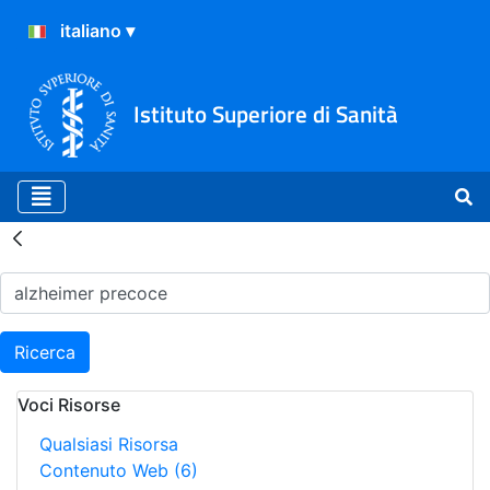
Istituto Superiore di Sanità
Risultati della Ricerca - H
Ricerca
Voci Risorse
Qualsiasi Risorsa
Contenuto Web
(6)