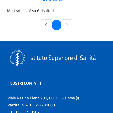
Mostrati 1 - 6 su 6 risultati.
Pagina
1
Istituto Superiore di Sanità
I NOSTRI CONTATTI
Viale Regina Elena 299, 00161 – Roma (I)
Partita I.V.A.
03657731000
C.F.
80211730587