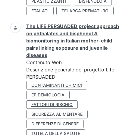
PLASTICIZZANTI
BISFENOLO A
FTALATI
TELARCA PREMATURO
The LIFE PERSUADED project approach
on phthalates and bisphenol A
biomonitoring in Italian mother-child
pairs linking exposure and juvenile
diseases
Contenuto Web
Descrizione generale del progetto Life
PERSUADED
CONTAMINANTI CHIMICI
EPIDEMIOLOGIA
FATTORI DI RISCHIO
SICUREZZA ALIMENTARE
DIFFERENZE DI GENERE
TUTELA DELLA SALUTE