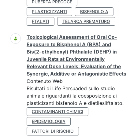
PUBERTÀ PRECOCE
PLASTICIZZANTI
BISFENOLO A
FTALATI
TELARCA PREMATURO
Toxicological Assessment of Oral Co-
Exposure to Bisphenol A (BPA) and
Bis(2-ethylhexyl) Phthalate (DEHP) in
Juvenile Rats at Environmentally
Relevant Dose Levels: Evaluation of the
Synergic, Additive or Antagonistic Effects
Contenuto Web
Risultati di Life Persuaded sullo studio
animale riguardanti la coesposizione ai
plasticizanti bisfenolo A e dietilesilftalato.
CONTAMINANTI CHIMICI
EPIDEMIOLOGIA
FATTORI DI RISCHIO