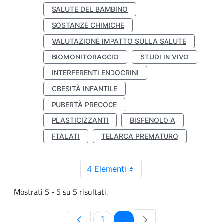
SALUTE DEL BAMBINO
SOSTANZE CHIMICHE
VALUTAZIONE IMPATTO SULLA SALUTE
BIOMONITORAGGIO
STUDI IN VIVO
INTERFERENTI ENDOCRINI
OBESITÀ INFANTILE
PUBERTÀ PRECOCE
PLASTICIZZANTI
BISFENOLO A
FTALATI
TELARCA PREMATURO
4 Elementi
Mostrati 5 - 5 su 5 risultati.
Pagina
Pagina
1
2