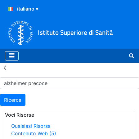
Istituto Superiore di Sanità
Risultati della Ricerca - H
Ricerca
Voci Risorse
Qualsiasi Risorsa
Contenuto Web
(5)