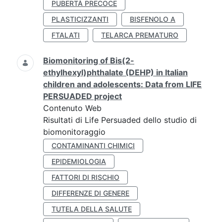
PUBERTÀ PRECOCE
PLASTICIZZANTI
BISFENOLO A
FTALATI
TELARCA PREMATURO
Biomonitoring of Bis(2-
ethylhexyl)phthalate (DEHP) in Italian
children and adolescents: Data from LIFE
PERSUADED project
Contenuto Web
Risultati di Life Persuaded dello studio di
biomonitoraggio
CONTAMINANTI CHIMICI
EPIDEMIOLOGIA
FATTORI DI RISCHIO
DIFFERENZE DI GENERE
TUTELA DELLA SALUTE