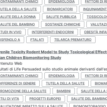
CONTAMINANTI CHIMICI
EPIDEMIOLOGIA
FATTORI DI R
TUTELA DELLA SALUTE
BIOMARCATORI
INQUINAMEN
SALUTE DELLA DONNA
SALUTE PUBBLICA
TOSSICOLO
SALUTE DEL BAMBINO
SOSTANZE CHIMICHE
VALUTAZI
TUDI IN VIVO
INTERFERENTI ENDOCRINI
OBESITÀ INFA
BISFENOLO A
FTALATI
TELARCA PREMATURO
enile Toxicity Rodent Model to Study Toxicological Effec
lian Children Biomonitoring Study
ntenuto Web
ultati di Life Persuaded sullo studio animale derivanti dall'
CONTAMINANTI CHIMICI
EPIDEMIOLOGIA
FATTORI DI R
IFFERENZE DI GENERE
TUTELA DELLA SALUTE
BIOMA
PROMOZIONE DELLA SALUTE
BAMBINI
SALUTE DELLA
TILI DI VITA
PROGETTI EUROPEI
SALUTE DEL BAMBIN
VALUTAZIONE IMPATTO SULLA SALUTE
BIOMONITORAGGIO