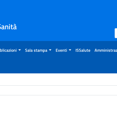
Sanità
blicazioni
Sala stampa
Eventi
ISSalute
Amministraz
ome