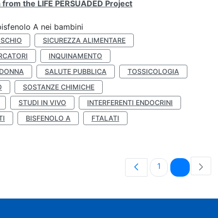
ta from the LIFE PERSUADED Project
bisfenolo A nei bambini
ISCHIO
SICUREZZA ALIMENTARE
RCATORI
INQUINAMENTO
 DONNA
SALUTE PUBBLICA
TOSSICOLOGIA
O
SOSTANZE CHIMICHE
STUDI IN VIVO
INTERFERENTI ENDOCRINI
TI
BISFENOLO A
FTALATI
Pagina
Pagina
1
2