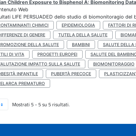
lian Children Exposure to Bisphenol A: Biomonitoring Da
ntenuto Web
ultati LIFE PERSUADED dello studio di biomonitoragio del 
CONTAMINANTI CHIMICI
EPIDEMIOLOGIA
FATTORI DI R
IFFERENZE DI GENERE
TUTELA DELLA SALUTE
BIOMA
PROMOZIONE DELLA SALUTE
BAMBINI
SALUTE DELLA
TILI DI VITA
PROGETTI EUROPEI
SALUTE DEL BAMBIN
VALUTAZIONE IMPATTO SULLA SALUTE
BIOMONITORAGGIO
BESITÀ INFANTILE
PUBERTÀ PRECOCE
PLASTICIZZAN
TELARCA PREMATURO
Mostrati 5 - 5 su 5 risultati.