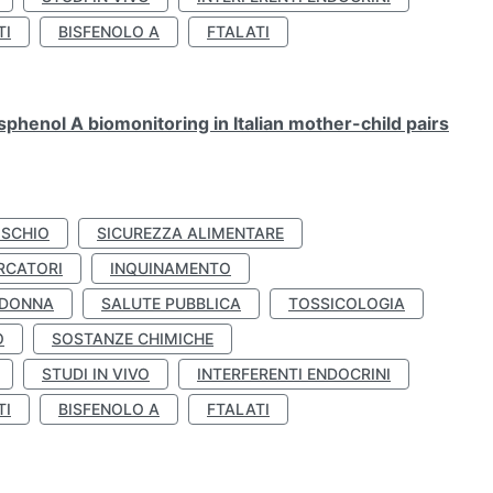
TI
BISFENOLO A
FTALATI
henol A biomonitoring in Italian mother-child pairs
ISCHIO
SICUREZZA ALIMENTARE
RCATORI
INQUINAMENTO
 DONNA
SALUTE PUBBLICA
TOSSICOLOGIA
O
SOSTANZE CHIMICHE
STUDI IN VIVO
INTERFERENTI ENDOCRINI
TI
BISFENOLO A
FTALATI