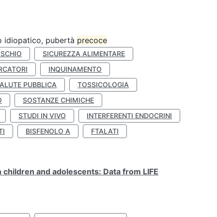
ro idiopatico, pubertà
precoce
ISCHIO
SICUREZZA ALIMENTARE
RCATORI
INQUINAMENTO
ALUTE PUBBLICA
TOSSICOLOGIA
O
SOSTANZE CHIMICHE
STUDI IN VIVO
INTERFERENTI ENDOCRINI
TI
BISFENOLO A
FTALATI
n children and adolescents: Data from LIFE