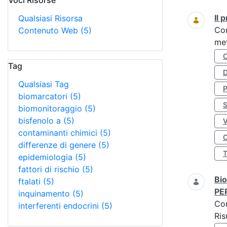
Voci Risorse
Ricerca
Il
Qualsiasi Risorsa
Co
Contenuto Web
(5)
met
Tag
D
Qualsiasi Tag
biomarcatori
(5)
S
biomonitoraggio
(5)
bisfenolo a
(5)
contaminanti chimici
(5)
O
differenze di genere
(5)
epidemiologia
(5)
fattori di rischio
(5)
Bio
ftalati
(5)
PE
inquinamento
(5)
Co
interferenti endocrini
(5)
Ris