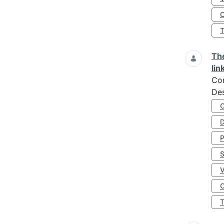
O
The
lin
Co
Des
D
S
O