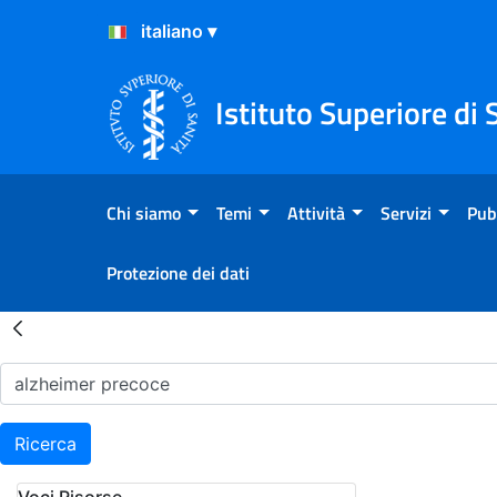
Salta al Contenuto
Salta al Footer
Istituto Superiore di 
Chi siamo
Temi
Attività
Servizi
Pub
Protezione dei dati
Risultati della Ricerca - H
Ricerca