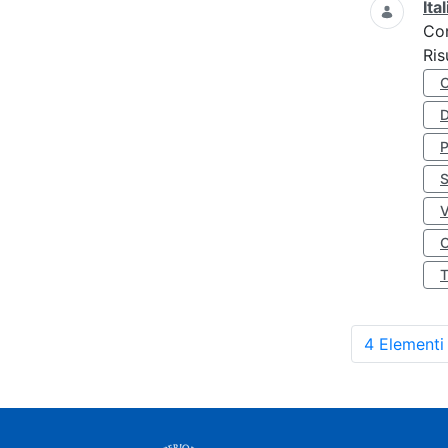
Ita
Co
Ris
D
S
O
4 Elementi