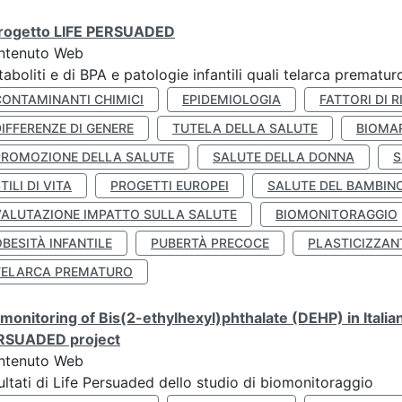
 progetto LIFE PERSUADED
ntenuto Web
aboliti e di BPA e patologie infantili quali telarca prematu
CONTAMINANTI CHIMICI
EPIDEMIOLOGIA
FATTORI DI R
IFFERENZE DI GENERE
TUTELA DELLA SALUTE
BIOMA
PROMOZIONE DELLA SALUTE
SALUTE DELLA DONNA
S
TILI DI VITA
PROGETTI EUROPEI
SALUTE DEL BAMBIN
VALUTAZIONE IMPATTO SULLA SALUTE
BIOMONITORAGGIO
BESITÀ INFANTILE
PUBERTÀ PRECOCE
PLASTICIZZAN
TELARCA PREMATURO
monitoring of Bis(2-ethylhexyl)phthalate (DEHP) in Italia
RSUADED project
ntenuto Web
ultati di Life Persuaded dello studio di biomonitoraggio