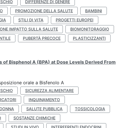
ISCHIO
DIFFERENZE DI GENERE
TO
PROMOZIONE DELLA SALUTE
BAMBINI
GIA
STILI DI VITA
PROGETTI EUROPEI
ONE IMPATTO SULLA SALUTE
BIOMONITORAGGIO
NTILE
PUBERTÀ PRECOCE
PLASTICIZZANTI
ts of Bisphenol A (BPA) at Dose Levels Derived From
esposizione orale a Bisfenolo A
ISCHIO
SICUREZZA ALIMENTARE
RCATORI
INQUINAMENTO
 DONNA
SALUTE PUBBLICA
TOSSICOLOGIA
O
SOSTANZE CHIMICHE
STUDI IN VIVO
INTERFERENTI ENDOCRINI