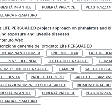
BESITÀ INFANTILE
PUBERTÀ PRECOCE
PLASTICIZZAN
TELARCA PREMATURO
 LIFE PERSUADED project approach on phthalates and bisp
king exposure and juvenile diseases
ntenuto Web
crizione generale del progetto Life PERSUADED
CONTAMINANTI CHIMICI
EPIDEMIOLOGIA
FATTORI DI R
IFFERENZE DI GENERE
TUTELA DELLA SALUTE
BIOMA
PROMOZIONE DELLA SALUTE
BAMBINI
SALUTE DELLA
TILI DI VITA
PROGETTI EUROPEI
SALUTE DEL BAMBIN
VALUTAZIONE IMPATTO SULLA SALUTE
BIOMONITORAGGIO
BESITÀ INFANTILE
PUBERTÀ PRECOCE
PLASTICIZZAN
TELARCA PREMATURO