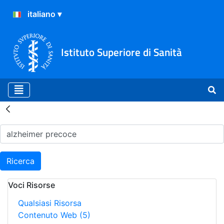
Istituto Superiore di Sanità
Risultati della Ricerca - H
Ricerca
Voci Risorse
Qualsiasi Risorsa
Contenuto Web
(5)