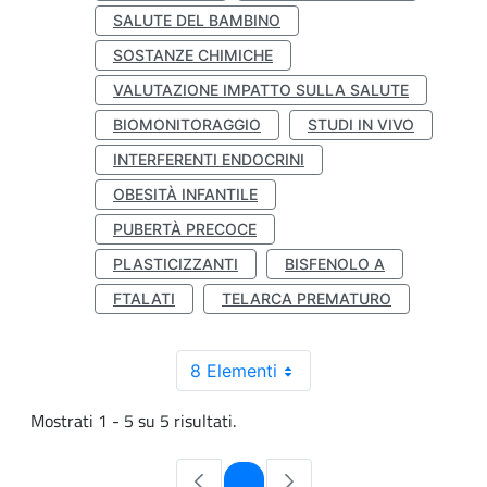
SALUTE DEL BAMBINO
SOSTANZE CHIMICHE
VALUTAZIONE IMPATTO SULLA SALUTE
BIOMONITORAGGIO
STUDI IN VIVO
INTERFERENTI ENDOCRINI
OBESITÀ INFANTILE
PUBERTÀ PRECOCE
PLASTICIZZANTI
BISFENOLO A
FTALATI
TELARCA PREMATURO
8 Elementi
Mostrati 1 - 5 su 5 risultati.
Pagina
1