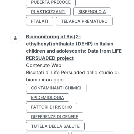
PUBERTÀ PRECOCE
PLASTICIZZANTI
BISFENOLO A
FTALATI
TELARCA PREMATURO
Biomonitoring of Bis(2-
ethylhexyl)phthalate (DEHP) in Italian
children and adolescents: Data from LIFE
PERSUADED project
Contenuto Web
Risultati di Life Persuaded dello studio di
biomonitoraggio
CONTAMINANTI CHIMICI
EPIDEMIOLOGIA
FATTORI DI RISCHIO
DIFFERENZE DI GENERE
TUTELA DELLA SALUTE