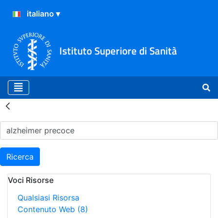
Istituto Superiore di Sanità
Risultati della Ricerca - H
Ricerca
Voci Risorse
Qualsiasi Risorsa
Contenuto Web
(8)