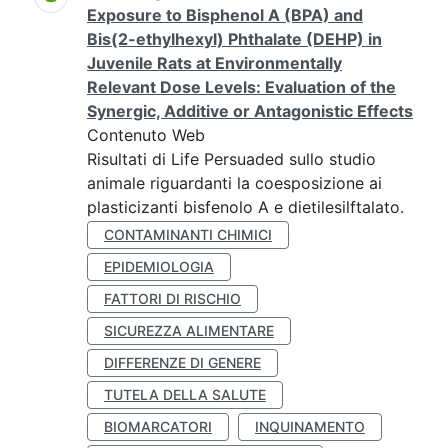
Exposure to Bisphenol A (BPA) and
Bis(2-ethylhexyl) Phthalate (DEHP) in
Juvenile Rats at Environmentally
Relevant Dose Levels: Evaluation of the
Synergic, Additive or Antagonistic Effects
Contenuto Web
Risultati di Life Persuaded sullo studio
animale riguardanti la coesposizione ai
plasticizanti bisfenolo A e dietilesilftalato.
CONTAMINANTI CHIMICI
EPIDEMIOLOGIA
FATTORI DI RISCHIO
SICUREZZA ALIMENTARE
DIFFERENZE DI GENERE
TUTELA DELLA SALUTE
BIOMARCATORI
INQUINAMENTO