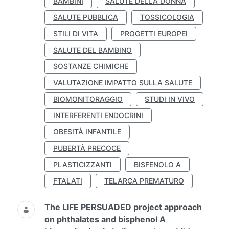
BAMBINI
SALUTE DELLA DONNA
SALUTE PUBBLICA
TOSSICOLOGIA
STILI DI VITA
PROGETTI EUROPEI
SALUTE DEL BAMBINO
SOSTANZE CHIMICHE
VALUTAZIONE IMPATTO SULLA SALUTE
BIOMONITORAGGIO
STUDI IN VIVO
INTERFERENTI ENDOCRINI
OBESITÀ INFANTILE
PUBERTÀ PRECOCE
PLASTICIZZANTI
BISFENOLO A
FTALATI
TELARCA PREMATURO
The LIFE PERSUADED project approach
on phthalates and bisphenol A