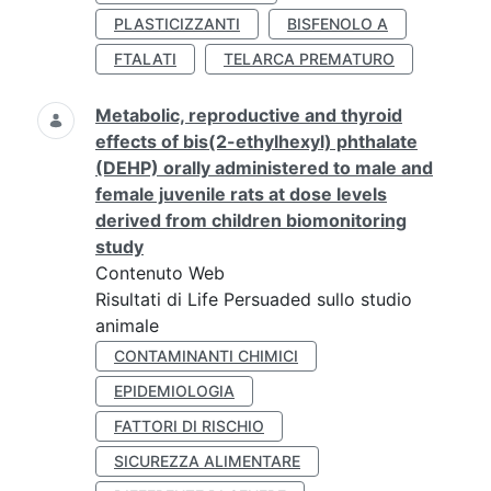
PLASTICIZZANTI
BISFENOLO A
FTALATI
TELARCA PREMATURO
Metabolic, reproductive and thyroid
effects of bis(2-ethylhexyl) phthalate
(DEHP) orally administered to male and
female juvenile rats at dose levels
derived from children biomonitoring
study
Contenuto Web
Risultati di Life Persuaded sullo studio
animale
CONTAMINANTI CHIMICI
EPIDEMIOLOGIA
FATTORI DI RISCHIO
SICUREZZA ALIMENTARE