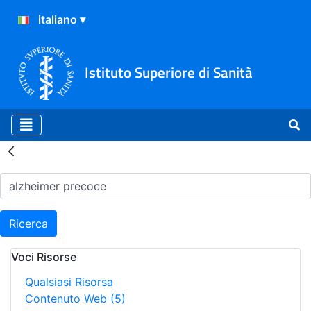
Istituto Superiore di Sanità
Risultati della Ricerca - H
Ricerca
Voci Risorse
Qualsiasi Risorsa
Contenuto Web
(5)