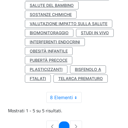
SALUTE DEL BAMBINO
SOSTANZE CHIMICHE
VALUTAZIONE IMPATTO SULLA SALUTE
BIOMONITORAGGIO
STUDI IN VIVO
INTERFERENTI ENDOCRINI
OBESITÀ INFANTILE
PUBERTÀ PRECOCE
PLASTICIZZANTI
BISFENOLO A
FTALATI
TELARCA PREMATURO
8 Elementi
Mostrati 1 - 5 su 5 risultati.
Pagina
1