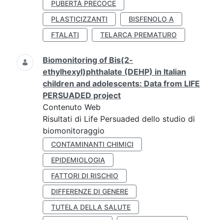
PUBERTÀ PRECOCE
PLASTICIZZANTI
BISFENOLO A
FTALATI
TELARCA PREMATURO
Biomonitoring of Bis(2-
ethylhexyl)phthalate (DEHP) in Italian
children and adolescents: Data from LIFE
PERSUADED project
Contenuto Web
Risultati di Life Persuaded dello studio di
biomonitoraggio
CONTAMINANTI CHIMICI
EPIDEMIOLOGIA
FATTORI DI RISCHIO
DIFFERENZE DI GENERE
TUTELA DELLA SALUTE