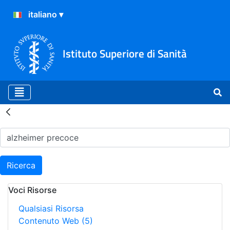
Istituto Superiore di Sanità
Risultati della Ricerca - H
Ricerca
Voci Risorse
Qualsiasi Risorsa
Contenuto Web
(5)