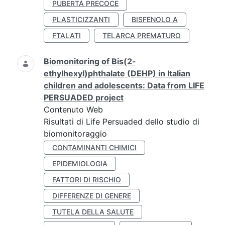
PUBERTÀ PRECOCE
PLASTICIZZANTI
BISFENOLO A
FTALATI
TELARCA PREMATURO
Biomonitoring of Bis(2-
ethylhexyl)phthalate (DEHP) in Italian
children and adolescents: Data from LIFE
PERSUADED project
Contenuto Web
Risultati di Life Persuaded dello studio di
biomonitoraggio
CONTAMINANTI CHIMICI
EPIDEMIOLOGIA
FATTORI DI RISCHIO
DIFFERENZE DI GENERE
TUTELA DELLA SALUTE