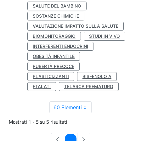
SALUTE DEL BAMBINO
SOSTANZE CHIMICHE
VALUTAZIONE IMPATTO SULLA SALUTE
BIOMONITORAGGIO
STUDI IN VIVO
INTERFERENTI ENDOCRINI
OBESITÀ INFANTILE
PUBERTÀ PRECOCE
PLASTICIZZANTI
BISFENOLO A
FTALATI
TELARCA PREMATURO
60 Elementi
Mostrati 1 - 5 su 5 risultati.
Pagina
1