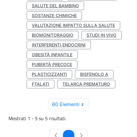
SALUTE DEL BAMBINO
SOSTANZE CHIMICHE
VALUTAZIONE IMPATTO SULLA SALUTE
BIOMONITORAGGIO
STUDI IN VIVO
INTERFERENTI ENDOCRINI
OBESITÀ INFANTILE
PUBERTÀ PRECOCE
PLASTICIZZANTI
BISFENOLO A
FTALATI
TELARCA PREMATURO
60 Elementi
Mostrati 1 - 5 su 5 risultati.
Pagina
1