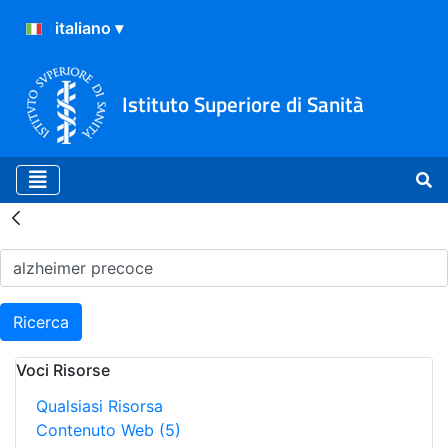
Istituto Superiore di Sanità
Risultati della Ricerca - H
Ricerca
Voci Risorse
Qualsiasi Risorsa
Contenuto Web
(5)