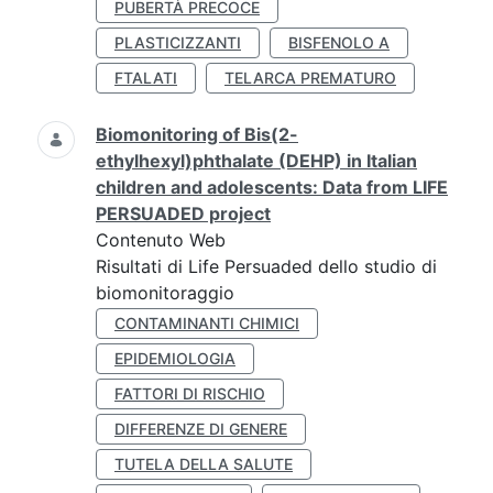
PUBERTÀ PRECOCE
PLASTICIZZANTI
BISFENOLO A
FTALATI
TELARCA PREMATURO
Biomonitoring of Bis(2-
ethylhexyl)phthalate (DEHP) in Italian
children and adolescents: Data from LIFE
PERSUADED project
Contenuto Web
Risultati di Life Persuaded dello studio di
biomonitoraggio
CONTAMINANTI CHIMICI
EPIDEMIOLOGIA
FATTORI DI RISCHIO
DIFFERENZE DI GENERE
TUTELA DELLA SALUTE