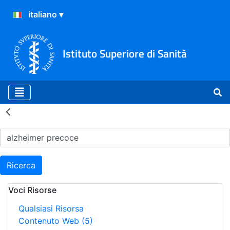
Istituto Superiore di Sanità
Risultati della Ricerca - H
Ricerca
Voci Risorse
Qualsiasi Risorsa
Contenuto Web
(5)