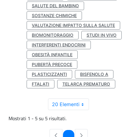
SALUTE DEL BAMBINO
SOSTANZE CHIMICHE
VALUTAZIONE IMPATTO SULLA SALUTE
BIOMONITORAGGIO
STUDI IN VIVO
INTERFERENTI ENDOCRINI
OBESITÀ INFANTILE
PUBERTÀ PRECOCE
PLASTICIZZANTI
BISFENOLO A
FTALATI
TELARCA PREMATURO
20 Elementi
Mostrati 1 - 5 su 5 risultati.
Pagina
1