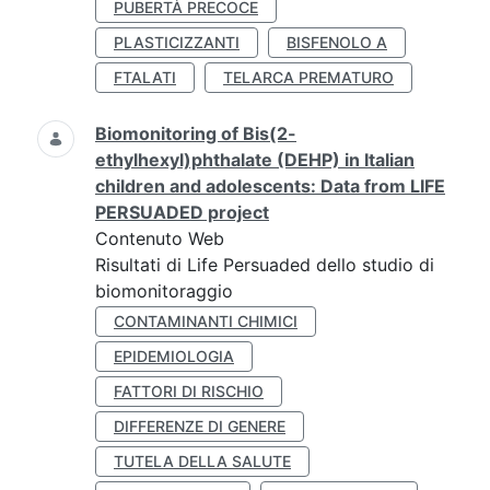
PUBERTÀ PRECOCE
PLASTICIZZANTI
BISFENOLO A
FTALATI
TELARCA PREMATURO
Biomonitoring of Bis(2-
ethylhexyl)phthalate (DEHP) in Italian
children and adolescents: Data from LIFE
PERSUADED project
Contenuto Web
Risultati di Life Persuaded dello studio di
biomonitoraggio
CONTAMINANTI CHIMICI
EPIDEMIOLOGIA
FATTORI DI RISCHIO
DIFFERENZE DI GENERE
TUTELA DELLA SALUTE