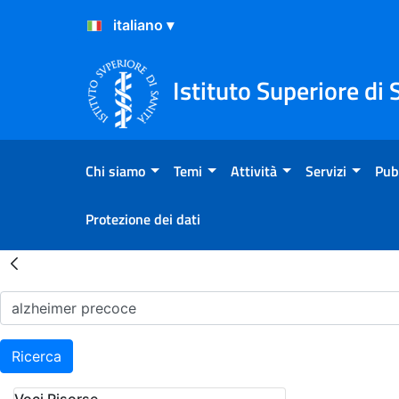
Salta al Contenuto
Salta al Footer
Istituto Superiore di 
Chi siamo
Temi
Attività
Servizi
Pub
Protezione dei dati
Risultati della Ricerca - H
Ricerca