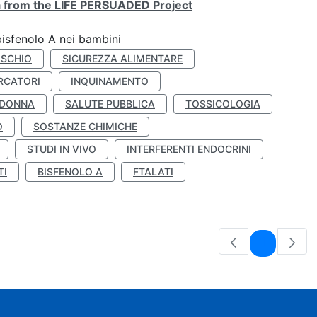
ta from the LIFE PERSUADED Project
bisfenolo A nei bambini
ISCHIO
SICUREZZA ALIMENTARE
RCATORI
INQUINAMENTO
 DONNA
SALUTE PUBBLICA
TOSSICOLOGIA
O
SOSTANZE CHIMICHE
STUDI IN VIVO
INTERFERENTI ENDOCRINI
TI
BISFENOLO A
FTALATI
Pagina
1