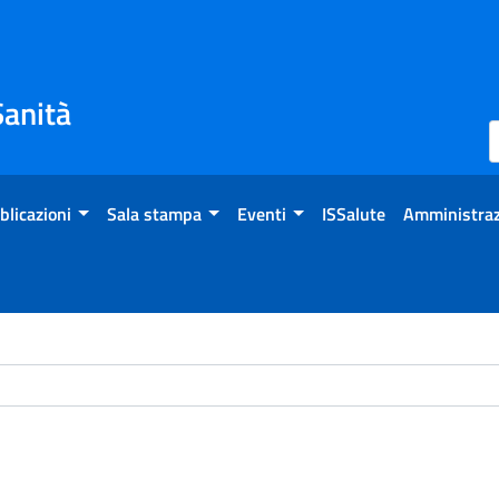
Sanità
blicazioni
Sala stampa
Eventi
ISSalute
Amministraz
ome