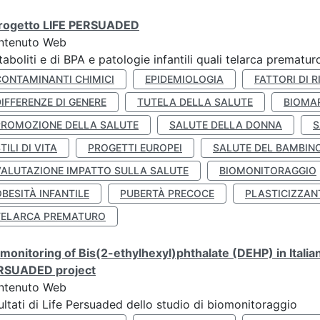
 progetto LIFE PERSUADED
ntenuto Web
aboliti e di BPA e patologie infantili quali telarca prematu
CONTAMINANTI CHIMICI
EPIDEMIOLOGIA
FATTORI DI R
IFFERENZE DI GENERE
TUTELA DELLA SALUTE
BIOMA
PROMOZIONE DELLA SALUTE
SALUTE DELLA DONNA
S
TILI DI VITA
PROGETTI EUROPEI
SALUTE DEL BAMBIN
VALUTAZIONE IMPATTO SULLA SALUTE
BIOMONITORAGGIO
BESITÀ INFANTILE
PUBERTÀ PRECOCE
PLASTICIZZAN
TELARCA PREMATURO
monitoring of Bis(2-ethylhexyl)phthalate (DEHP) in Italia
RSUADED project
ntenuto Web
ultati di Life Persuaded dello studio di biomonitoraggio