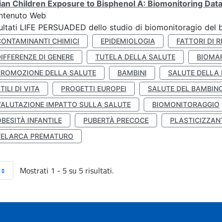
lian Children Exposure to Bisphenol A: Biomonitoring Da
ntenuto Web
ultati LIFE PERSUADED dello studio di biomonitoragio del 
CONTAMINANTI CHIMICI
EPIDEMIOLOGIA
FATTORI DI R
IFFERENZE DI GENERE
TUTELA DELLA SALUTE
BIOMA
PROMOZIONE DELLA SALUTE
BAMBINI
SALUTE DELLA
TILI DI VITA
PROGETTI EUROPEI
SALUTE DEL BAMBIN
VALUTAZIONE IMPATTO SULLA SALUTE
BIOMONITORAGGIO
BESITÀ INFANTILE
PUBERTÀ PRECOCE
PLASTICIZZAN
TELARCA PREMATURO
Mostrati 1 - 5 su 5 risultati.