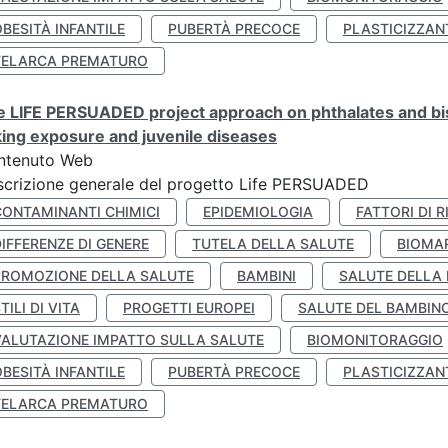
BESITÀ INFANTILE
PUBERTÀ PRECOCE
PLASTICIZZAN
TELARCA PREMATURO
 LIFE PERSUADED project approach on phthalates and bisp
king exposure and juvenile diseases
ntenuto Web
crizione generale del progetto Life PERSUADED
CONTAMINANTI CHIMICI
EPIDEMIOLOGIA
FATTORI DI R
IFFERENZE DI GENERE
TUTELA DELLA SALUTE
BIOMA
PROMOZIONE DELLA SALUTE
BAMBINI
SALUTE DELLA
TILI DI VITA
PROGETTI EUROPEI
SALUTE DEL BAMBIN
VALUTAZIONE IMPATTO SULLA SALUTE
BIOMONITORAGGIO
BESITÀ INFANTILE
PUBERTÀ PRECOCE
PLASTICIZZAN
TELARCA PREMATURO