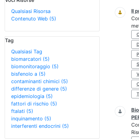
Voci Risorse
Ricerca
Il
Qualsiasi Risorsa
Co
Contenuto Web
(5)
met
Tag
D
Qualsiasi Tag
biomarcatori
(5)
S
biomonitoraggio
(5)
bisfenolo a
(5)
contaminanti chimici
(5)
O
differenze di genere
(5)
epidemiologia
(5)
fattori di rischio
(5)
Bio
ftalati
(5)
PE
inquinamento
(5)
Co
interferenti endocrini
(5)
Ris