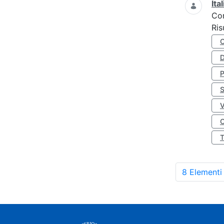
Ita
Co
Ris
D
S
O
8 Elementi