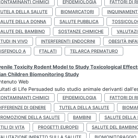
CONTAMINANTI CHIMICI
EPIDEMIOLOGIA
FATTORI DI R
TUTELA DELLA SALUTE
BIOMARCATORI
INQUINAMEN
SALUTE DELLA DONNA
SALUTE PUBBLICA
TOSSICOLO
SALUTE DEL BAMBINO
SOSTANZE CHIMICHE
VALUTAZI
TUDI IN VIVO
INTERFERENTI ENDOCRINI
OBESITÀ INFA
BISFENOLO A
FTALATI
TELARCA PREMATURO
enile Toxicity Rodent Model to Study Toxicological Effec
lian Children Biomonitoring Study
ntenuto Web
ultati di Life Persuaded sullo studio animale derivanti dall'
CONTAMINANTI CHIMICI
EPIDEMIOLOGIA
FATTORI DI R
IFFERENZE DI GENERE
TUTELA DELLA SALUTE
BIOMA
PROMOZIONE DELLA SALUTE
BAMBINI
SALUTE DELLA
TILI DI VITA
PROGETTI EUROPEI
SALUTE DEL BAMBIN
VALUTAZIONE IMPATTO SULLA SALUTE
BIOMONITORAGGIO