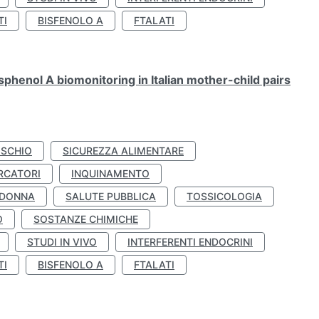
TI
BISFENOLO A
FTALATI
henol A biomonitoring in Italian mother-child pairs
ISCHIO
SICUREZZA ALIMENTARE
RCATORI
INQUINAMENTO
 DONNA
SALUTE PUBBLICA
TOSSICOLOGIA
O
SOSTANZE CHIMICHE
STUDI IN VIVO
INTERFERENTI ENDOCRINI
TI
BISFENOLO A
FTALATI