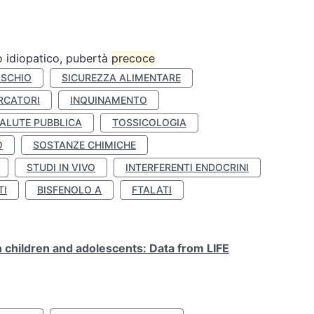
ro idiopatico, pubertà
precoce
ISCHIO
SICUREZZA ALIMENTARE
RCATORI
INQUINAMENTO
ALUTE PUBBLICA
TOSSICOLOGIA
O
SOSTANZE CHIMICHE
STUDI IN VIVO
INTERFERENTI ENDOCRINI
TI
BISFENOLO A
FTALATI
n children and adolescents: Data from LIFE