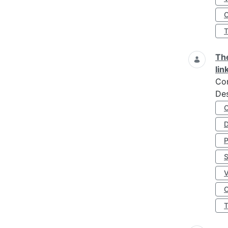
O
The
lin
Co
Des
D
S
O