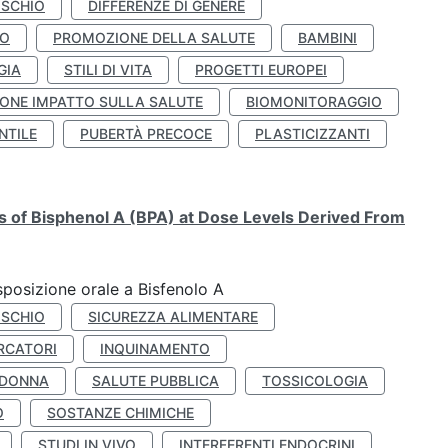
ISCHIO
DIFFERENZE DI GENERE
TO
PROMOZIONE DELLA SALUTE
BAMBINI
GIA
STILI DI VITA
PROGETTI EUROPEI
ONE IMPATTO SULLA SALUTE
BIOMONITORAGGIO
NTILE
PUBERTÀ PRECOCE
PLASTICIZZANTI
ts of Bisphenol A (BPA) at Dose Levels Derived From
esposizione orale a Bisfenolo A
ISCHIO
SICUREZZA ALIMENTARE
RCATORI
INQUINAMENTO
 DONNA
SALUTE PUBBLICA
TOSSICOLOGIA
O
SOSTANZE CHIMICHE
STUDI IN VIVO
INTERFERENTI ENDOCRINI