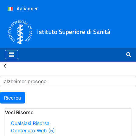
Istituto Superiore di Sanità
Risultati della Ricerca - H
Ricerca
Voci Risorse
Qualsiasi Risorsa
Contenuto Web
(5)