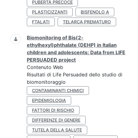
PUBERTÀ PRECOCE
PLASTICIZZANTI
BISFENOLO A
FTALATI
TELARCA PREMATURO
Biomonitoring of Bis(2-
ethylhexyl)phthalate (DEHP) in Italian
children and adolescents: Data from LIFE
PERSUADED project
Contenuto Web
Risultati di Life Persuaded dello studio di
biomonitoraggio
CONTAMINANTI CHIMICI
EPIDEMIOLOGIA
FATTORI DI RISCHIO
DIFFERENZE DI GENERE
TUTELA DELLA SALUTE