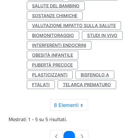
SALUTE DEL BAMBINO
SOSTANZE CHIMICHE
VALUTAZIONE IMPATTO SULLA SALUTE
BIOMONITORAGGIO
STUDI IN VIVO
INTERFERENTI ENDOCRINI
OBESITÀ INFANTILE
PUBERTÀ PRECOCE
PLASTICIZZANTI
BISFENOLO A
FTALATI
TELARCA PREMATURO
8 Elementi
Mostrati 1 - 5 su 5 risultati.
Pagina
1