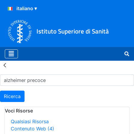
Istituto Superiore di Sanità
Risultati della Ricerca - H
Ricerca
Voci Risorse
Qualsiasi Risorsa
Contenuto Web
(4)