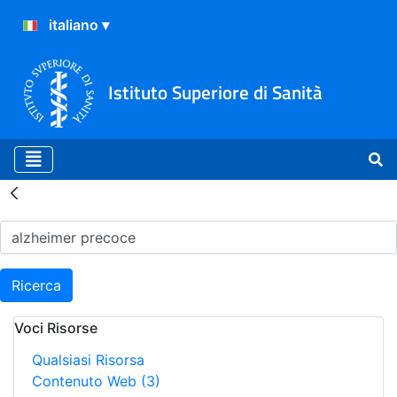
Istituto Superiore di Sanità
Risultati della Ricerca - H
Ricerca
Voci Risorse
Qualsiasi Risorsa
Contenuto Web
(3)