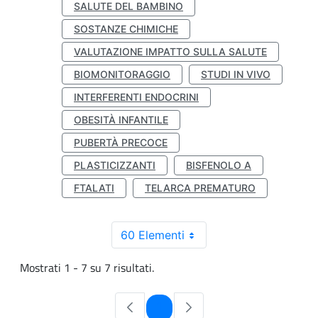
SALUTE DEL BAMBINO
SOSTANZE CHIMICHE
VALUTAZIONE IMPATTO SULLA SALUTE
BIOMONITORAGGIO
STUDI IN VIVO
INTERFERENTI ENDOCRINI
OBESITÀ INFANTILE
PUBERTÀ PRECOCE
PLASTICIZZANTI
BISFENOLO A
FTALATI
TELARCA PREMATURO
60 Elementi
Mostrati 1 - 7 su 7 risultati.
Pagina
1