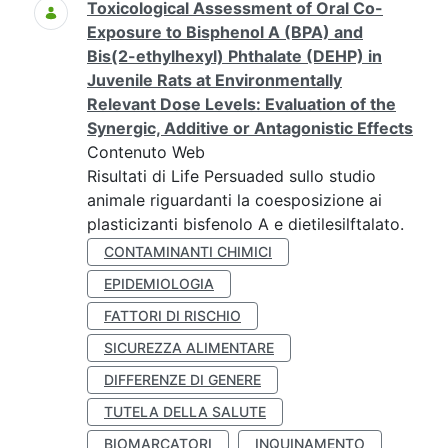
Toxicological Assessment of Oral Co-
Exposure to Bisphenol A (BPA) and
Bis(2-ethylhexyl) Phthalate (DEHP) in
Juvenile Rats at Environmentally
Relevant Dose Levels: Evaluation of the
Synergic, Additive or Antagonistic Effects
Contenuto Web
Risultati di Life Persuaded sullo studio
animale riguardanti la coesposizione ai
plasticizanti bisfenolo A e dietilesilftalato.
CONTAMINANTI CHIMICI
EPIDEMIOLOGIA
FATTORI DI RISCHIO
SICUREZZA ALIMENTARE
DIFFERENZE DI GENERE
TUTELA DELLA SALUTE
BIOMARCATORI
INQUINAMENTO