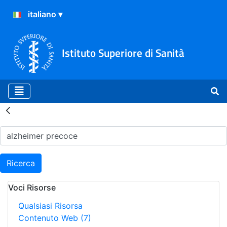
Istituto Superiore di Sanità
Risultati della Ricerca - H
Ricerca
Voci Risorse
Qualsiasi Risorsa
Contenuto Web
(7)