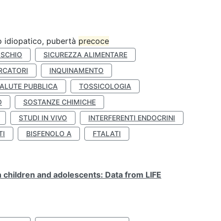
ro idiopatico, pubertà
precoce
ISCHIO
SICUREZZA ALIMENTARE
RCATORI
INQUINAMENTO
ALUTE PUBBLICA
TOSSICOLOGIA
O
SOSTANZE CHIMICHE
STUDI IN VIVO
INTERFERENTI ENDOCRINI
TI
BISFENOLO A
FTALATI
n children and adolescents: Data from LIFE