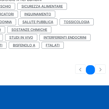
ISCHIO
SICUREZZA ALIMENTARE
RCATORI
INQUINAMENTO
 DONNA
SALUTE PUBBLICA
TOSSICOLOGIA
O
SOSTANZE CHIMICHE
STUDI IN VIVO
INTERFERENTI ENDOCRINI
TI
BISFENOLO A
FTALATI
Pagina
1