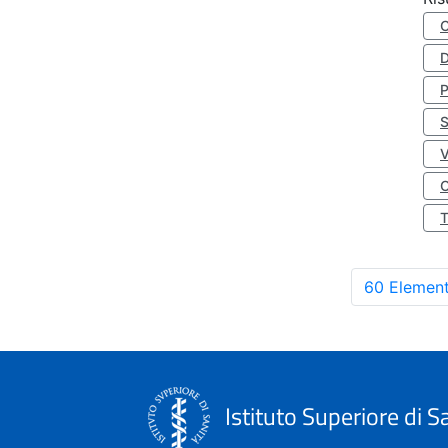
D
S
O
60 Element
Istituto Superiore di S