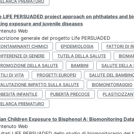
TELARCA PREMATURO
 LIFE PERSUADED project approach on phthalates and bisp
king exposure and juvenile diseases
ntenuto Web
crizione generale del progetto Life PERSUADED
CONTAMINANTI CHIMICI
EPIDEMIOLOGIA
FATTORI DI R
IFFERENZE DI GENERE
TUTELA DELLA SALUTE
BIOMA
PROMOZIONE DELLA SALUTE
BAMBINI
SALUTE DELLA
TILI DI VITA
PROGETTI EUROPEI
SALUTE DEL BAMBIN
VALUTAZIONE IMPATTO SULLA SALUTE
BIOMONITORAGGIO
BESITÀ INFANTILE
PUBERTÀ PRECOCE
PLASTICIZZAN
TELARCA PREMATURO
lian Children Exposure to Bisphenol A: Biomonitoring Da
ntenuto Web
ultati LIFE PERSUADED dello studio di biomonitoragio del 