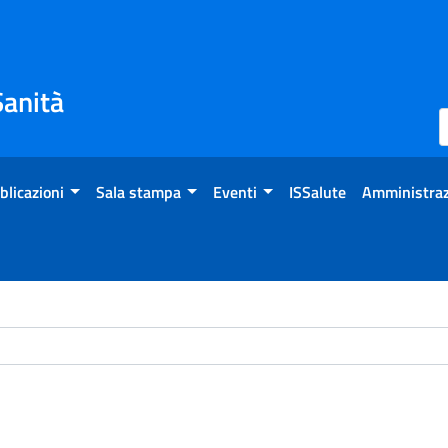
Sanità
blicazioni
Sala stampa
Eventi
ISSalute
Amministraz
ome