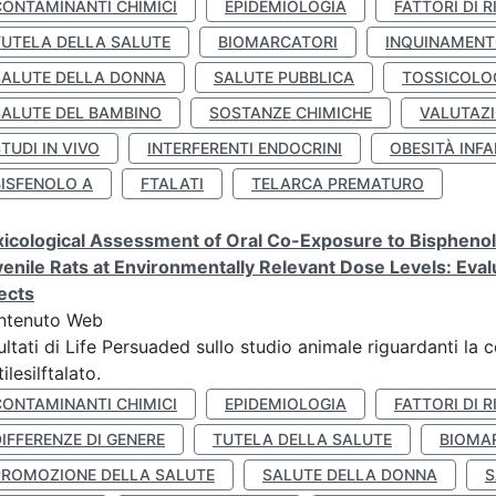
CONTAMINANTI CHIMICI
EPIDEMIOLOGIA
FATTORI DI R
TUTELA DELLA SALUTE
BIOMARCATORI
INQUINAMEN
SALUTE DELLA DONNA
SALUTE PUBBLICA
TOSSICOLO
SALUTE DEL BAMBINO
SOSTANZE CHIMICHE
VALUTAZI
TUDI IN VIVO
INTERFERENTI ENDOCRINI
OBESITÀ INFA
BISFENOLO A
FTALATI
TELARCA PREMATURO
icological Assessment of Oral Co-Exposure to Bisphenol 
enile Rats at Environmentally Relevant Dose Levels: Evalu
ects
ntenuto Web
ultati di Life Persuaded sullo studio animale riguardanti la 
tilesilftalato.
CONTAMINANTI CHIMICI
EPIDEMIOLOGIA
FATTORI DI R
IFFERENZE DI GENERE
TUTELA DELLA SALUTE
BIOMA
PROMOZIONE DELLA SALUTE
SALUTE DELLA DONNA
S