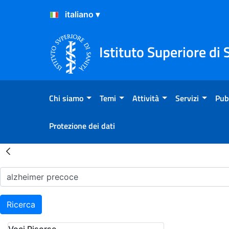
Salta al Contenuto
Salta al Footer
Istituto Superiore di 
Chi siamo
Temi
Attività
Servizi
Pub
Protezione dei dati
Risultati della Ricerca - H
Ricerca