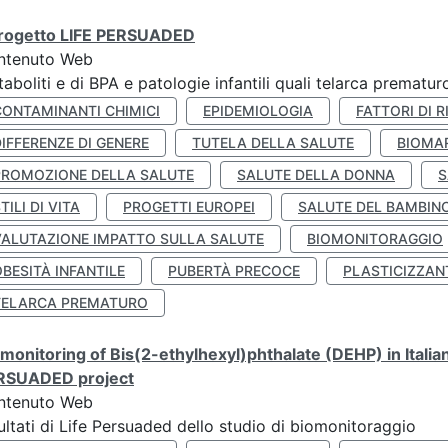
 progetto LIFE PERSUADED
ntenuto Web
aboliti e di BPA e patologie infantili quali telarca prematu
CONTAMINANTI CHIMICI
EPIDEMIOLOGIA
FATTORI DI R
IFFERENZE DI GENERE
TUTELA DELLA SALUTE
BIOMA
PROMOZIONE DELLA SALUTE
SALUTE DELLA DONNA
S
TILI DI VITA
PROGETTI EUROPEI
SALUTE DEL BAMBIN
VALUTAZIONE IMPATTO SULLA SALUTE
BIOMONITORAGGIO
BESITÀ INFANTILE
PUBERTÀ PRECOCE
PLASTICIZZAN
TELARCA PREMATURO
monitoring of Bis(2-ethylhexyl)phthalate (DEHP) in Italia
RSUADED project
ntenuto Web
ultati di Life Persuaded dello studio di biomonitoraggio