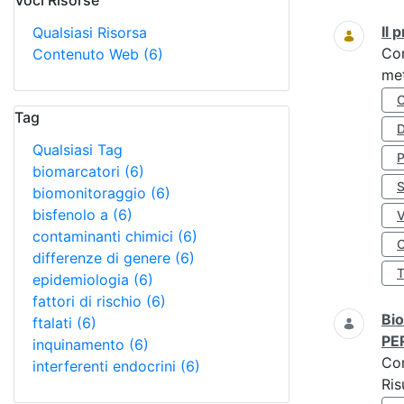
Voci Risorse
Ricerca
Il
Qualsiasi Risorsa
Co
Contenuto Web
(6)
met
Tag
D
Qualsiasi Tag
biomarcatori
(6)
S
biomonitoraggio
(6)
bisfenolo a
(6)
contaminanti chimici
(6)
O
differenze di genere
(6)
epidemiologia
(6)
fattori di rischio
(6)
Bio
ftalati
(6)
PE
inquinamento
(6)
Co
interferenti endocrini
(6)
Ris