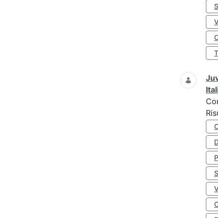
S
O
Juv
Ita
Co
Ris
D
S
O