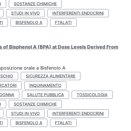
O
SOSTANZE CHIMICHE
STUDI IN VIVO
INTERFERENTI ENDOCRINI
TI
BISFENOLO A
FTALATI
ts of Bisphenol A (BPA) at Dose Levels Derived From
esposizione orale a Bisfenolo A
ISCHIO
SICUREZZA ALIMENTARE
RCATORI
INQUINAMENTO
 DONNA
SALUTE PUBBLICA
TOSSICOLOGIA
O
SOSTANZE CHIMICHE
STUDI IN VIVO
INTERFERENTI ENDOCRINI
TI
BISFENOLO A
FTALATI