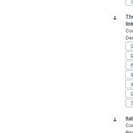
The
lin
Co
Des
D
S
O
Ita
Co
Ris