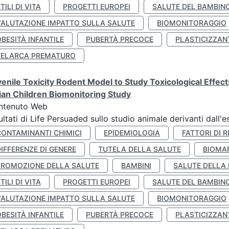
TILI DI VITA
PROGETTI EUROPEI
SALUTE DEL BAMBIN
VALUTAZIONE IMPATTO SULLA SALUTE
BIOMONITORAGGIO
BESITÀ INFANTILE
PUBERTÀ PRECOCE
PLASTICIZZAN
TELARCA PREMATURO
enile Toxicity Rodent Model to Study Toxicological Effec
lian Children Biomonitoring Study
ntenuto Web
ultati di Life Persuaded sullo studio animale derivanti dall'
CONTAMINANTI CHIMICI
EPIDEMIOLOGIA
FATTORI DI R
IFFERENZE DI GENERE
TUTELA DELLA SALUTE
BIOMA
PROMOZIONE DELLA SALUTE
BAMBINI
SALUTE DELLA
TILI DI VITA
PROGETTI EUROPEI
SALUTE DEL BAMBIN
VALUTAZIONE IMPATTO SULLA SALUTE
BIOMONITORAGGIO
BESITÀ INFANTILE
PUBERTÀ PRECOCE
PLASTICIZZAN