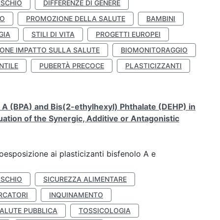
ISCHIO
DIFFERENZE DI GENERE
TO
PROMOZIONE DELLA SALUTE
BAMBINI
GIA
STILI DI VITA
PROGETTI EUROPEI
ONE IMPATTO SULLA SALUTE
BIOMONITORAGGIO
NTILE
PUBERTÀ PRECOCE
PLASTICIZZANTI
A (BPA) and Bis(2-ethylhexyl) Phthalate (DEHP) in
ation of the Synergic, Additive or Antagonistic
coesposizione ai plasticizanti bisfenolo A e
ISCHIO
SICUREZZA ALIMENTARE
RCATORI
INQUINAMENTO
ALUTE PUBBLICA
TOSSICOLOGIA