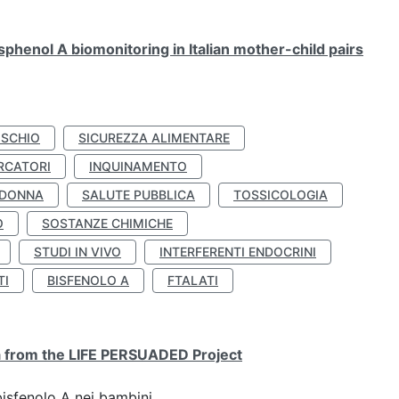
henol A biomonitoring in Italian mother-child pairs
ISCHIO
SICUREZZA ALIMENTARE
RCATORI
INQUINAMENTO
 DONNA
SALUTE PUBBLICA
TOSSICOLOGIA
O
SOSTANZE CHIMICHE
STUDI IN VIVO
INTERFERENTI ENDOCRINI
TI
BISFENOLO A
FTALATI
ta from the LIFE PERSUADED Project
bisfenolo A nei bambini