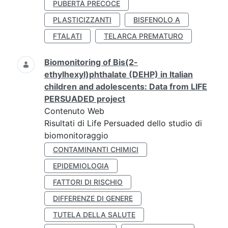
PUBERTÀ PRECOCE
PLASTICIZZANTI
BISFENOLO A
FTALATI
TELARCA PREMATURO
Biomonitoring of Bis(2-
ethylhexyl)phthalate (DEHP) in Italian
children and adolescents: Data from LIFE
PERSUADED project
Contenuto Web
Risultati di Life Persuaded dello studio di
biomonitoraggio
CONTAMINANTI CHIMICI
EPIDEMIOLOGIA
FATTORI DI RISCHIO
DIFFERENZE DI GENERE
TUTELA DELLA SALUTE