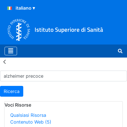
Istituto Superiore di Sanità
Risultati della Ricerca - H
Ricerca
Voci Risorse
Qualsiasi Risorsa
Contenuto Web
(5)