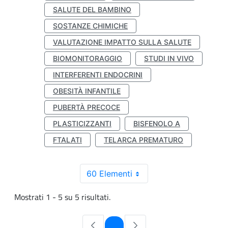
SALUTE DEL BAMBINO
SOSTANZE CHIMICHE
VALUTAZIONE IMPATTO SULLA SALUTE
BIOMONITORAGGIO
STUDI IN VIVO
INTERFERENTI ENDOCRINI
OBESITÀ INFANTILE
PUBERTÀ PRECOCE
PLASTICIZZANTI
BISFENOLO A
FTALATI
TELARCA PREMATURO
60 Elementi
Mostrati 1 - 5 su 5 risultati.
Pagina
1