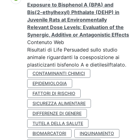
Exposure to Bisphenol A (BPA) and
Bis(2-ethylhexyl) Phthalate (DEHP) in
Juvenile Rats at Environmentally
Relevant Dose Levels: Evaluation of the
Synergic, Additive or Antagonistic Effects
Contenuto Web
Risultati di Life Persuaded sullo studio
animale riguardanti la coesposizione ai
plasticizanti bisfenolo A e dietilesilftalato.
CONTAMINANTI CHIMICI
EPIDEMIOLOGIA
FATTORI DI RISCHIO
SICUREZZA ALIMENTARE
DIFFERENZE DI GENERE
TUTELA DELLA SALUTE
BIOMARCATORI
INQUINAMENTO