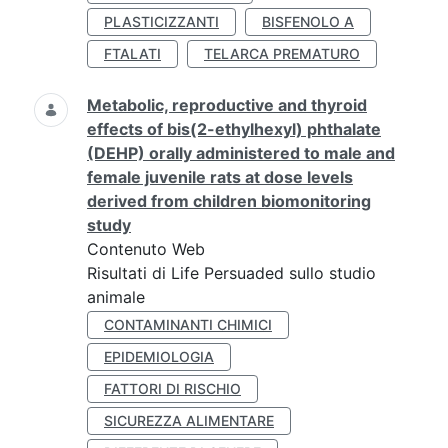
PLASTICIZZANTI
BISFENOLO A
FTALATI
TELARCA PREMATURO
Metabolic, reproductive and thyroid
effects of bis(2-ethylhexyl) phthalate
(DEHP) orally administered to male and
female juvenile rats at dose levels
derived from children biomonitoring
study
Contenuto Web
Risultati di Life Persuaded sullo studio
animale
CONTAMINANTI CHIMICI
EPIDEMIOLOGIA
FATTORI DI RISCHIO
SICUREZZA ALIMENTARE