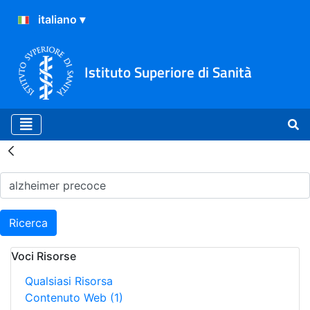
Istituto Superiore di Sanità
Risultati della Ricerca - H
Ricerca
Voci Risorse
Qualsiasi Risorsa
Contenuto Web
(1)