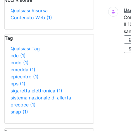
Voci Risorse
Ricerca
Uso
Qualsiasi Risorsa
Co
Contenuto Web
(1)
Il 
san
Tag
Qualsiasi Tag
cdc
(1)
cndd
(1)
emcdda
(1)
epicentro
(1)
nps
(1)
sigaretta elettronica
(1)
sistema nazionale di allerta
precoce
(1)
snap
(1)