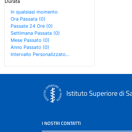
Durata
In qualsiasi momento
Ora Passata
(0)
Passate 24 Ore
(0)
Settimana Passata
(0)
Mese Passato
(0)
Anno Passato
(0)
Intervallo Personalizzato…
Istituto Superiore di S
I NOSTRI CONTATTI