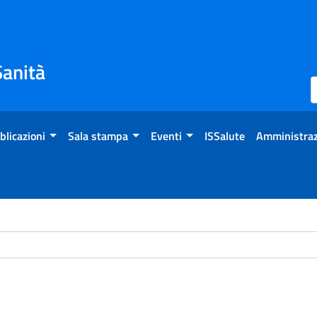
Sanità
blicazioni
Sala stampa
Eventi
ISSalute
Amministraz
ome