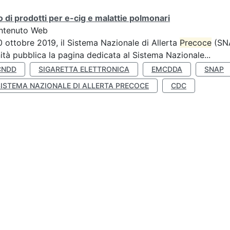
 di prodotti per e-cig e malattie polmonari
ntenuto Web
10 ottobre 2019, il Sistema Nazionale di Allerta
Precoce
(SNA
ità pubblica la pagina dedicata al Sistema Nazionale...
CNDD
SIGARETTA ELETTRONICA
EMCDDA
SNAP
SISTEMA NAZIONALE DI ALLERTA PRECOCE
CDC