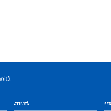
anità
ATTIVITÀ
SER