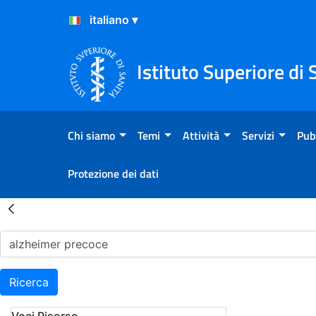
Salta al Contenuto
Salta al Footer
Istituto Superiore di 
Chi siamo
Temi
Attività
Servizi
Pub
Protezione dei dati
Risultati della Ricerca - H
Ricerca