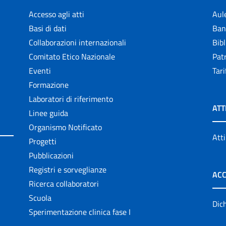
Accesso agli atti
Aul
Basi di dati
Ban
Collaborazioni internazionali
Bibl
Comitato Etico Nazionale
Patr
Eventi
Tari
Formazione
Laboratori di riferimento
ATT
Linee guida
Organismo Notificato
Atti
Progetti
Pubblicazioni
Registri e sorveglianze
ACC
Ricerca collaboratori
Scuola
Dich
Sperimentazione clinica fase I