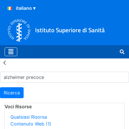
Istituto Superiore di Sanità
Risultati della Ricerca - H
Ricerca
Voci Risorse
Qualsiasi Risorsa
Contenuto Web
(1)