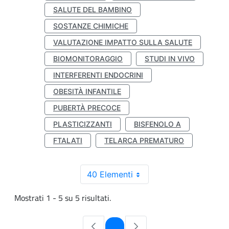
SALUTE DEL BAMBINO
SOSTANZE CHIMICHE
VALUTAZIONE IMPATTO SULLA SALUTE
BIOMONITORAGGIO
STUDI IN VIVO
INTERFERENTI ENDOCRINI
OBESITÀ INFANTILE
PUBERTÀ PRECOCE
PLASTICIZZANTI
BISFENOLO A
FTALATI
TELARCA PREMATURO
40 Elementi
Mostrati 1 - 5 su 5 risultati.
Pagina
1