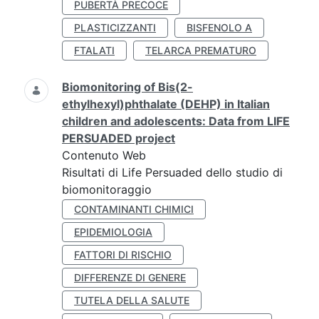
PUBERTÀ PRECOCE
PLASTICIZZANTI
BISFENOLO A
FTALATI
TELARCA PREMATURO
Biomonitoring of Bis(2-
ethylhexyl)phthalate (DEHP) in Italian
children and adolescents: Data from LIFE
PERSUADED project
Contenuto Web
Risultati di Life Persuaded dello studio di
biomonitoraggio
CONTAMINANTI CHIMICI
EPIDEMIOLOGIA
FATTORI DI RISCHIO
DIFFERENZE DI GENERE
TUTELA DELLA SALUTE