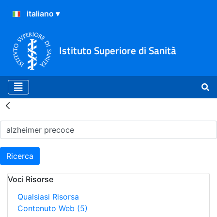
Istituto Superiore di Sanità
Risultati della Ricerca - H
Ricerca
Voci Risorse
Qualsiasi Risorsa
Contenuto Web
(5)