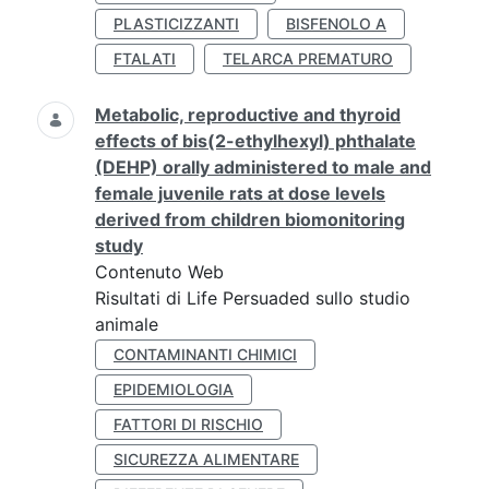
PLASTICIZZANTI
BISFENOLO A
FTALATI
TELARCA PREMATURO
Metabolic, reproductive and thyroid
effects of bis(2-ethylhexyl) phthalate
(DEHP) orally administered to male and
female juvenile rats at dose levels
derived from children biomonitoring
study
Contenuto Web
Risultati di Life Persuaded sullo studio
animale
CONTAMINANTI CHIMICI
EPIDEMIOLOGIA
FATTORI DI RISCHIO
SICUREZZA ALIMENTARE