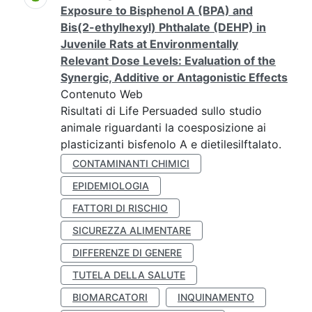
Exposure to Bisphenol A (BPA) and
Bis(2-ethylhexyl) Phthalate (DEHP) in
Juvenile Rats at Environmentally
Relevant Dose Levels: Evaluation of the
Synergic, Additive or Antagonistic Effects
Contenuto Web
Risultati di Life Persuaded sullo studio
animale riguardanti la coesposizione ai
plasticizanti bisfenolo A e dietilesilftalato.
CONTAMINANTI CHIMICI
EPIDEMIOLOGIA
FATTORI DI RISCHIO
SICUREZZA ALIMENTARE
DIFFERENZE DI GENERE
TUTELA DELLA SALUTE
BIOMARCATORI
INQUINAMENTO