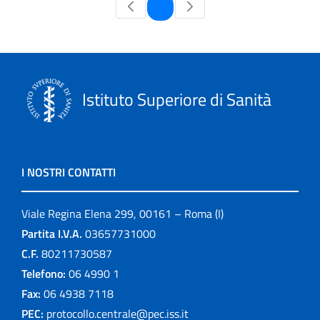
Pagina
1
Istituto Superiore di Sanità
I NOSTRI CONTATTI
Viale Regina Elena 299, 00161 – Roma (I)
Partita I.V.A.
03657731000
C.F.
80211730587
Telefono:
06 4990 1
Fax:
06 4938 7118
PEC:
protocollo.centrale@pec.iss.it