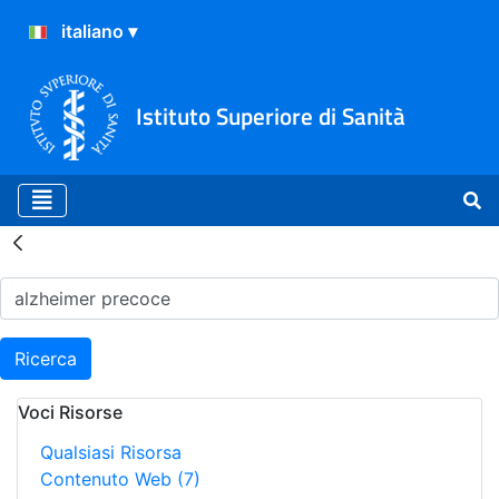
Istituto Superiore di Sanità
Risultati della Ricerca - H
Ricerca
Voci Risorse
Qualsiasi Risorsa
Contenuto Web
(7)