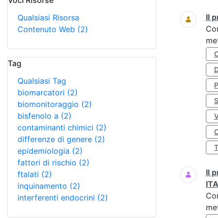
Voci Risorse
Ricerca
Il
Qualsiasi Risorsa
Co
Contenuto Web
(2)
met
Tag
D
Qualsiasi Tag
biomarcatori
(2)
S
biomonitoraggio
(2)
bisfenolo a
(2)
contaminanti chimici
(2)
O
differenze di genere
(2)
epidemiologia
(2)
fattori di rischio
(2)
Il
ftalati
(2)
IT
inquinamento
(2)
Co
interferenti endocrini
(2)
met