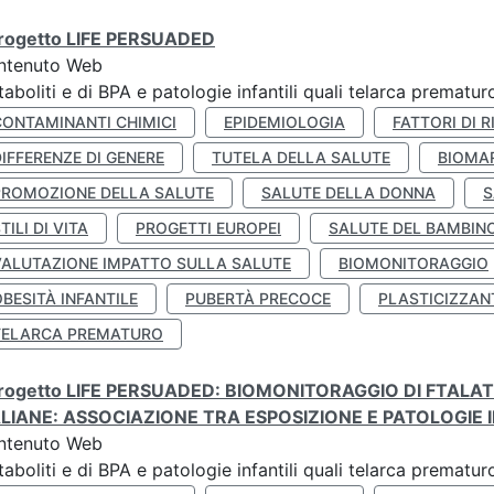
 progetto LIFE PERSUADED
ntenuto Web
aboliti e di BPA e patologie infantili quali telarca prematu
CONTAMINANTI CHIMICI
EPIDEMIOLOGIA
FATTORI DI R
IFFERENZE DI GENERE
TUTELA DELLA SALUTE
BIOMA
PROMOZIONE DELLA SALUTE
SALUTE DELLA DONNA
S
TILI DI VITA
PROGETTI EUROPEI
SALUTE DEL BAMBIN
VALUTAZIONE IMPATTO SULLA SALUTE
BIOMONITORAGGIO
BESITÀ INFANTILE
PUBERTÀ PRECOCE
PLASTICIZZAN
TELARCA PREMATURO
 progetto LIFE PERSUADED: BIOMONITORAGGIO DI FTALA
ALIANE: ASSOCIAZIONE TRA ESPOSIZIONE E PATOLOGIE I
ntenuto Web
aboliti e di BPA e patologie infantili quali telarca prematu