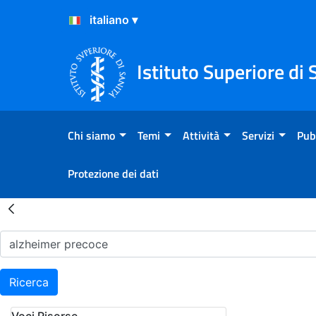
Salta al Contenuto
Salta al Footer
Istituto Superiore di 
Chi siamo
Temi
Attività
Servizi
Pub
Protezione dei dati
Risultati della Ricerca - H
Ricerca