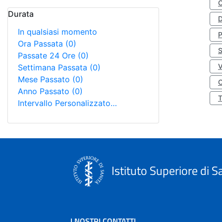
Durata
D
In qualsiasi momento
Ora Passata
(0)
S
Passate 24 Ore
(0)
Settimana Passata
(0)
Mese Passato
(0)
O
Anno Passato
(0)
Intervallo Personalizzato…
Istituto Superiore di S
I NOSTRI CONTATTI