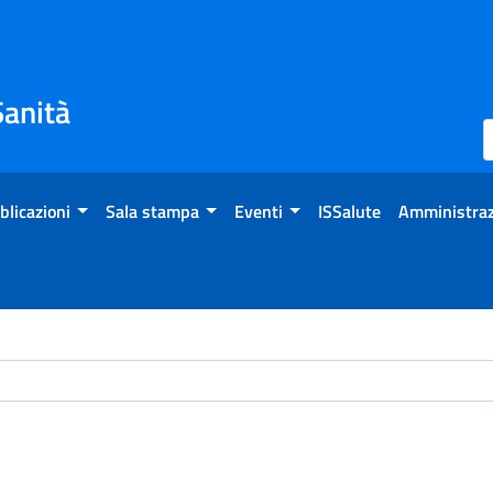
Sanità
blicazioni
Sala stampa
Eventi
ISSalute
Amministraz
ome