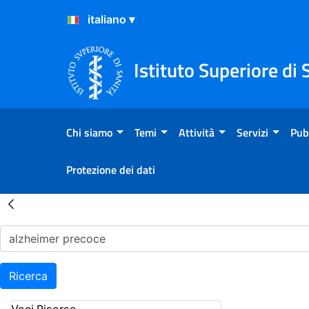
Salta al Contenuto
Salta al Footer
Istituto Superiore di 
Chi siamo
Temi
Attività
Servizi
Pub
Protezione dei dati
Risultati della Ricerca - H
Ricerca