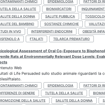
CONTAMINANTI CHIMICI
EPIDEMIOLOGIA
FATTORI DI R
TUTELA DELLA SALUTE
BIOMARCATORI
INQUINAMEN
SALUTE DELLA DONNA
SALUTE PUBBLICA
TOSSICOLO
SALUTE DEL BAMBINO
SOSTANZE CHIMICHE
VALUTAZI
TUDI IN VIVO
INTERFERENTI ENDOCRINI
OBESITÀ INFA
BISFENOLO A
FTALATI
TELARCA PREMATURO
icological Assessment of Oral Co-Exposure to Bisphenol 
enile Rats at Environmentally Relevant Dose Levels: Evalu
ects
ntenuto Web
ultati di Life Persuaded sullo studio animale riguardanti la 
tilesilftalato.
CONTAMINANTI CHIMICI
EPIDEMIOLOGIA
FATTORI DI R
IFFERENZE DI GENERE
TUTELA DELLA SALUTE
BIOMA
PROMOZIONE DELLA SALUTE
SALUTE DELLA DONNA
S