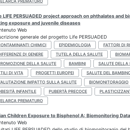
TELARCA PREMATURO
 LIFE PERSUADED project approach on phthalates and bisp
king exposure and juvenile diseases
ntenuto Web
crizione generale del progetto Life PERSUADED
CONTAMINANTI CHIMICI
EPIDEMIOLOGIA
FATTORI DI R
IFFERENZE DI GENERE
TUTELA DELLA SALUTE
BIOMA
PROMOZIONE DELLA SALUTE
BAMBINI
SALUTE DELLA
TILI DI VITA
PROGETTI EUROPEI
SALUTE DEL BAMBIN
VALUTAZIONE IMPATTO SULLA SALUTE
BIOMONITORAGGIO
BESITÀ INFANTILE
PUBERTÀ PRECOCE
PLASTICIZZAN
TELARCA PREMATURO
lian Children Exposure to Bisphenol A: Biomonitoring Da
ntenuto Web
ultati LIFE PERSUADED dello studio di biomonitoragio del 