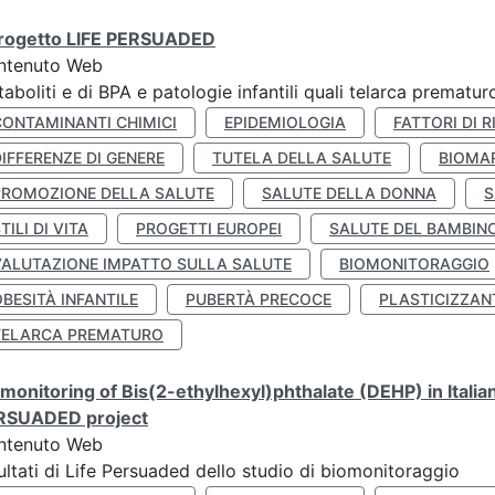
 progetto LIFE PERSUADED
ntenuto Web
aboliti e di BPA e patologie infantili quali telarca prematu
CONTAMINANTI CHIMICI
EPIDEMIOLOGIA
FATTORI DI R
IFFERENZE DI GENERE
TUTELA DELLA SALUTE
BIOMA
PROMOZIONE DELLA SALUTE
SALUTE DELLA DONNA
S
TILI DI VITA
PROGETTI EUROPEI
SALUTE DEL BAMBIN
VALUTAZIONE IMPATTO SULLA SALUTE
BIOMONITORAGGIO
BESITÀ INFANTILE
PUBERTÀ PRECOCE
PLASTICIZZAN
TELARCA PREMATURO
monitoring of Bis(2-ethylhexyl)phthalate (DEHP) in Italia
RSUADED project
ntenuto Web
ultati di Life Persuaded dello studio di biomonitoraggio