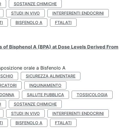
O
SOSTANZE CHIMICHE
STUDI IN VIVO
INTERFERENTI ENDOCRINI
TI
BISFENOLO A
FTALATI
ts of Bisphenol A (BPA) at Dose Levels Derived From
esposizione orale a Bisfenolo A
ISCHIO
SICUREZZA ALIMENTARE
RCATORI
INQUINAMENTO
 DONNA
SALUTE PUBBLICA
TOSSICOLOGIA
O
SOSTANZE CHIMICHE
STUDI IN VIVO
INTERFERENTI ENDOCRINI
TI
BISFENOLO A
FTALATI