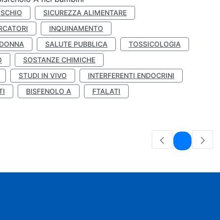
ISCHIO
SICUREZZA ALIMENTARE
RCATORI
INQUINAMENTO
 DONNA
SALUTE PUBBLICA
TOSSICOLOGIA
O
SOSTANZE CHIMICHE
STUDI IN VIVO
INTERFERENTI ENDOCRINI
TI
BISFENOLO A
FTALATI
Pagina
1