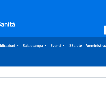
Sanità
blicazioni
Sala stampa
Eventi
ISSalute
Amministraz
ome