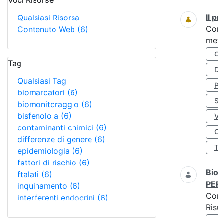
Voci Risorse
Ricerca
Il
Qualsiasi Risorsa
Co
Contenuto Web
(6)
met
Tag
D
Qualsiasi Tag
biomarcatori
(6)
S
biomonitoraggio
(6)
bisfenolo a
(6)
contaminanti chimici
(6)
O
differenze di genere
(6)
epidemiologia
(6)
fattori di rischio
(6)
Bio
ftalati
(6)
PE
inquinamento
(6)
Co
interferenti endocrini
(6)
Ris