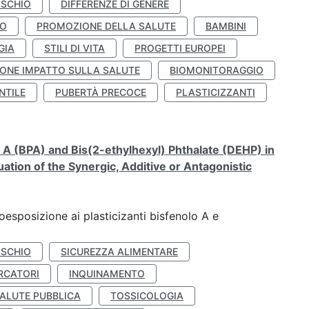
ISCHIO
DIFFERENZE DI GENERE
TO
PROMOZIONE DELLA SALUTE
BAMBINI
GIA
STILI DI VITA
PROGETTI EUROPEI
ONE IMPATTO SULLA SALUTE
BIOMONITORAGGIO
NTILE
PUBERTÀ PRECOCE
PLASTICIZZANTI
A (BPA) and Bis(2-ethylhexyl) Phthalate (DEHP) in
ation of the Synergic, Additive or Antagonistic
coesposizione ai plasticizanti bisfenolo A e
ISCHIO
SICUREZZA ALIMENTARE
RCATORI
INQUINAMENTO
ALUTE PUBBLICA
TOSSICOLOGIA