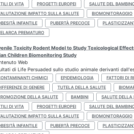
TILI DI VITA
PROGETTI EUROPEI
SALUTE DEL BAMBIN
VALUTAZIONE IMPATTO SULLA SALUTE
BIOMONITORAGGIO
BESITÀ INFANTILE
PUBERTÀ PRECOCE
PLASTICIZZAN
TELARCA PREMATURO
enile Toxicity Rodent Model to Study Toxicological Effec
lian Children Biomonitoring Study
ntenuto Web
ultati di Life Persuaded sullo studio animale derivanti dall'
CONTAMINANTI CHIMICI
EPIDEMIOLOGIA
FATTORI DI R
IFFERENZE DI GENERE
TUTELA DELLA SALUTE
BIOMA
PROMOZIONE DELLA SALUTE
BAMBINI
SALUTE DELLA
TILI DI VITA
PROGETTI EUROPEI
SALUTE DEL BAMBIN
VALUTAZIONE IMPATTO SULLA SALUTE
BIOMONITORAGGIO
BESITÀ INFANTILE
PUBERTÀ PRECOCE
PLASTICIZZAN