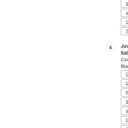
S
O
Juv
Ita
Co
Ris
D
S
O