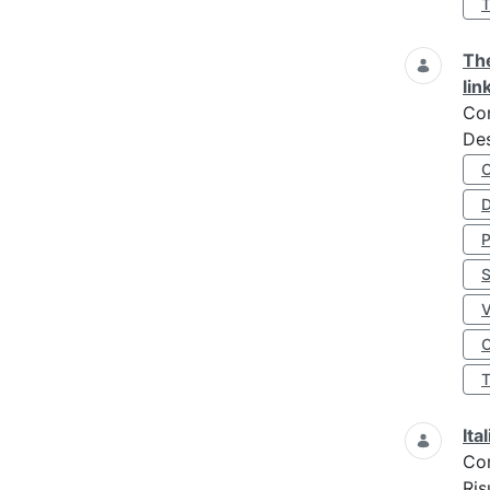
The
lin
Co
Des
D
S
O
Ita
Co
Ris