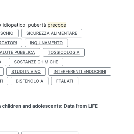
ro idiopatico, pubertà
precoce
ISCHIO
SICUREZZA ALIMENTARE
RCATORI
INQUINAMENTO
ALUTE PUBBLICA
TOSSICOLOGIA
O
SOSTANZE CHIMICHE
STUDI IN VIVO
INTERFERENTI ENDOCRINI
TI
BISFENOLO A
FTALATI
n children and adolescents: Data from LIFE