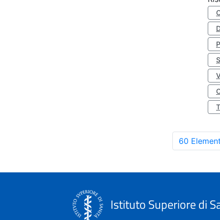
D
S
O
60 Element
Istituto Superiore di S