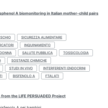
henol A biomonitoring in Italian mother-child pairs
ISCHIO
SICUREZZA ALIMENTARE
RCATORI
INQUINAMENTO
 DONNA
SALUTE PUBBLICA
TOSSICOLOGIA
O
SOSTANZE CHIMICHE
STUDI IN VIVO
INTERFERENTI ENDOCRINI
TI
BISFENOLO A
FTALATI
ta from the LIFE PERSUADED Project
bisfenolo A nei bambini