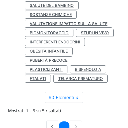
SALUTE DEL BAMBINO
SOSTANZE CHIMICHE
VALUTAZIONE IMPATTO SULLA SALUTE
BIOMONITORAGGIO
STUDI IN VIVO
INTERFERENTI ENDOCRINI
OBESITÀ INFANTILE
PUBERTÀ PRECOCE
PLASTICIZZANTI
BISFENOLO A
FTALATI
TELARCA PREMATURO
60 Elementi
Mostrati 1 - 5 su 5 risultati.
Pagina
1