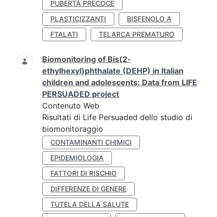
PUBERTÀ PRECOCE
PLASTICIZZANTI
BISFENOLO A
FTALATI
TELARCA PREMATURO
Biomonitoring of Bis(2-
ethylhexyl)phthalate (DEHP) in Italian
children and adolescents: Data from LIFE
PERSUADED project
Contenuto Web
Risultati di Life Persuaded dello studio di
biomonitoraggio
CONTAMINANTI CHIMICI
EPIDEMIOLOGIA
FATTORI DI RISCHIO
DIFFERENZE DI GENERE
TUTELA DELLA SALUTE