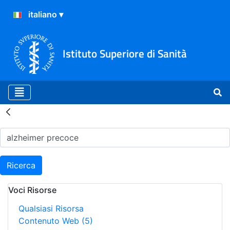
Istituto Superiore di Sanità
Risultati della Ricerca - H
Ricerca
Voci Risorse
Qualsiasi Risorsa
Contenuto Web
(5)