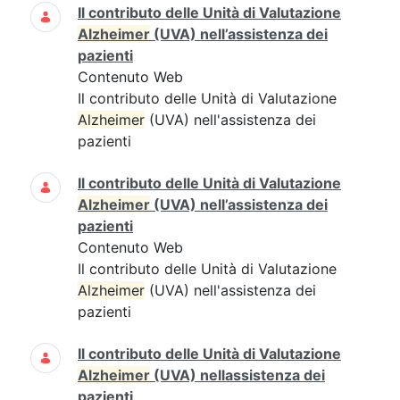
Il contributo delle Unità di Valutazione
Alzheimer
(UVA) nell’assistenza dei
pazienti
Contenuto Web
Il contributo delle Unità di Valutazione
Alzheimer
(UVA) nell'assistenza dei
pazienti
Il contributo delle Unità di Valutazione
Alzheimer
(UVA) nell’assistenza dei
pazienti
Contenuto Web
Il contributo delle Unità di Valutazione
Alzheimer
(UVA) nell'assistenza dei
pazienti
Il contributo delle Unità di Valutazione
Alzheimer
(UVA) nellassistenza dei
pazienti