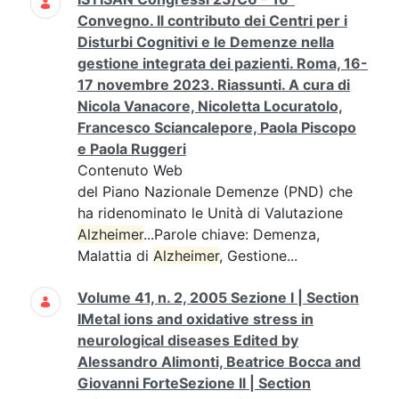
Convegno. Il contributo dei Centri per i
Disturbi Cognitivi e le Demenze nella
gestione integrata dei pazienti. Roma, 16-
17 novembre 2023. Riassunti. A cura di
Nicola Vanacore, Nicoletta Locuratolo,
Francesco Sciancalepore, Paola Piscopo
e Paola Ruggeri
Contenuto Web
del Piano Nazionale Demenze (PND) che
ha ridenominato le Unità di Valutazione
Alzheimer
...Parole chiave: Demenza,
Malattia di
Alzheimer
, Gestione...
Volume 41, n. 2, 2005 Sezione I | Section
IMetal ions and oxidative stress in
neurological diseases Edited by
Alessandro Alimonti, Beatrice Bocca and
Giovanni ForteSezione II | Section