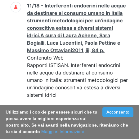
11/18 - Interferenti endocrini nelle acque
da destinare al consumo umano in Italia
strumenti metodologici per un’indagine
conoscitiva estesa a diversi sistemi
idrici.A cura di Laura Achene, Sara
Bogialli, Luca Lucentini, Paola Pettine e
Massimo Ottaviani2011, iii, 84 p.
Contenuto Web
Rapporti ISTISAN. Interferenti endocrini
nelle acque da destinare al consumo
umano in Italia: strumenti metodologici per
un'indagine conoscitiva estesa a diversi
sistemi idrici
ISTISAN Congressi 24/C3 - Epigenomica
Utilizziamo i cookie per essere sicuri che tu
Acconsento
della violenza sulle donne, studio
possa avere la migliore esperienza sul
multicentrico. Istituto Superiore di Sanità.
nostro sito. Se vai avanti nella navigazione, riteniamo che
Roma, 25 ottobre 2024. Riassunti A cura
tu sia d’accordo
Maggiori Informazioni