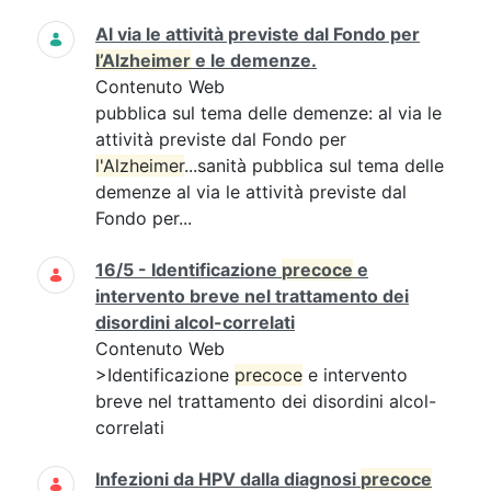
Al via le attività previste dal Fondo per
l’Alzheimer
e le demenze.
Contenuto Web
pubblica sul tema delle demenze: al via le
attività previste dal Fondo per
l'Alzheimer
...sanità pubblica sul tema delle
demenze al via le attività previste dal
Fondo per...
16/5 - Identificazione
precoce
e
intervento breve nel trattamento dei
disordini alcol-correlati
Contenuto Web
>Identificazione
precoce
e intervento
breve nel trattamento dei disordini alcol-
correlati
Infezioni da HPV dalla diagnosi
precoce