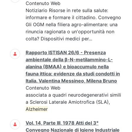
Contenuto Web
Notiziario Risorse in rete sulla salute:
informare e formare il cittadino. Convegno
Gli OGM nella filiera agro-alimentare: una
rinuncia ragionata o un'opportunità non
colta? Dispositivi medici per...
Rapporto ISTISAN 26/6 - Presenza
ambientale della β-N-metilammino-L-
alanina (BMAA) e bioaccumulo nella
fauna ittica: evidenze da studi condotti in
Italia. Valentina Messineo, Milena Bruno
Contenuto Web
associata a quadri neurodegenerativi simili
a Sclerosi Laterale Amiotrofica (SLA),
Alzheimer
Vol. 14, Parte III, 1978 Atti del 3°
Convegno Nazionale di Igiene Industriale