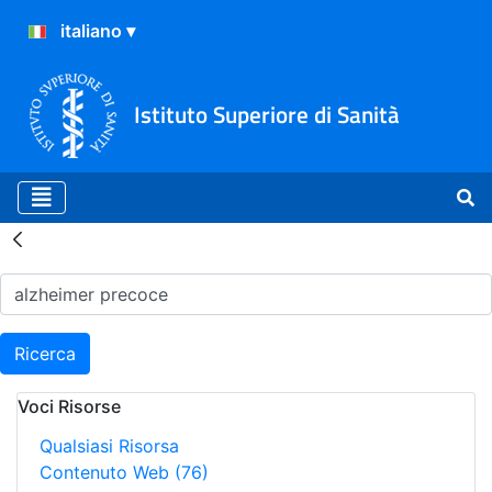
Istituto Superiore di Sanità
Risultati della Ricerca - H
Ricerca
Voci Risorse
Qualsiasi Risorsa
Contenuto Web
(76)