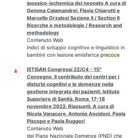
ipossico-ischemica del neonato A cura di
Gemma Calamandrei, Flavia Chiarotti e
Marcello Orzalesi Sezione II / Section II
Ricerche e metodologie / Research and
methodology
Contenuto Web
Indici di sviluppo cognitivo e linguistico in
bambini con lesione emisferica
precoce
ISTISAN Congressi 22/C4 - 15°
Convegno. Il contributo dei centri per i
disturbi cognitivi e le demenze nella
gestione integrata dei pazienti. Istituto
Superiore di Sanità. Roma, 17-18
novembre 2022. Riassunti. A cura di
Nicola Vanacore, Antonio Ancidoni, Paola
Piscopo e Paola Ruggeri
Contenuto Web
del Piano Nazionale Demenze (PND) che