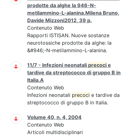
prodotte da alghe la 946-N-
metilammino-L-alanina.Milena Bruno,
Davide Mizzoni2012, 39 p.
Contenuto Web
Rapporti ISTISAN. Nuove sostanze
neurotossiche prodotte da alghe: la
&#946;-N-metilammino-L-alanina.
11/7 - Infezioni neonatali
precoci
e
tardive da streptococco di gruppo B in
Italia.A
Contenuto Web
Infezioni neonatali
precoci
e tardive da
streptococco di gruppo B in Italia.
Volume 40, n. 4, 2004
Contenuto Web
Articoli multidisciplinari