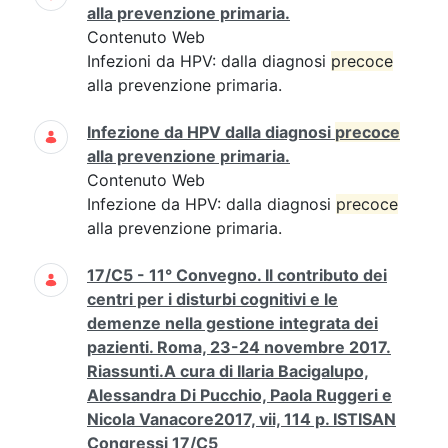
alla prevenzione primaria.
Contenuto Web
Infezioni da HPV: dalla diagnosi
precoce
alla prevenzione primaria.
Infezione da HPV dalla diagnosi
precoce
alla prevenzione primaria.
Contenuto Web
Infezione da HPV: dalla diagnosi
precoce
alla prevenzione primaria.
17/C5 - 11° Convegno. Il contributo dei
centri per i disturbi cognitivi e le
demenze nella gestione integrata dei
pazienti. Roma, 23-24 novembre 2017.
Riassunti.A cura di Ilaria Bacigalupo,
Alessandra Di Pucchio, Paola Ruggeri e
Nicola Vanacore2017, vii, 114 p. ISTISAN
Congressi 17/C5