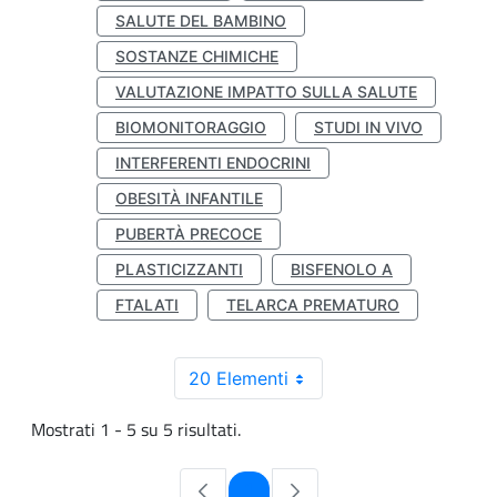
SALUTE DEL BAMBINO
SOSTANZE CHIMICHE
VALUTAZIONE IMPATTO SULLA SALUTE
BIOMONITORAGGIO
STUDI IN VIVO
INTERFERENTI ENDOCRINI
OBESITÀ INFANTILE
PUBERTÀ PRECOCE
PLASTICIZZANTI
BISFENOLO A
FTALATI
TELARCA PREMATURO
20 Elementi
Mostrati 1 - 5 su 5 risultati.
Pagina
1