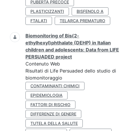
PUBERTÀ PRECOCE
PLASTICIZZANTI
BISFENOLO A
FTALATI
TELARCA PREMATURO
Biomonitoring of Bis(2-
ethylhexyl)phthalate (DEHP) in Italian
children and adolescents: Data from LIFE
PERSUADED project
Contenuto Web
Risultati di Life Persuaded dello studio di
biomonitoraggio
CONTAMINANTI CHIMICI
EPIDEMIOLOGIA
FATTORI DI RISCHIO
DIFFERENZE DI GENERE
TUTELA DELLA SALUTE