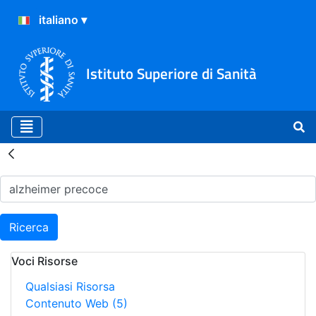
Istituto Superiore di Sanità
Risultati della Ricerca - H
Ricerca
Voci Risorse
Qualsiasi Risorsa
Contenuto Web
(5)