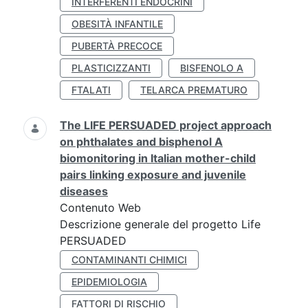
INTERFERENTI ENDOCRINI
OBESITÀ INFANTILE
PUBERTÀ PRECOCE
PLASTICIZZANTI
BISFENOLO A
FTALATI
TELARCA PREMATURO
The LIFE PERSUADED project approach
on phthalates and bisphenol A
biomonitoring in Italian mother-child
pairs linking exposure and juvenile
diseases
Contenuto Web
Descrizione generale del progetto Life
PERSUADED
CONTAMINANTI CHIMICI
EPIDEMIOLOGIA
FATTORI DI RISCHIO