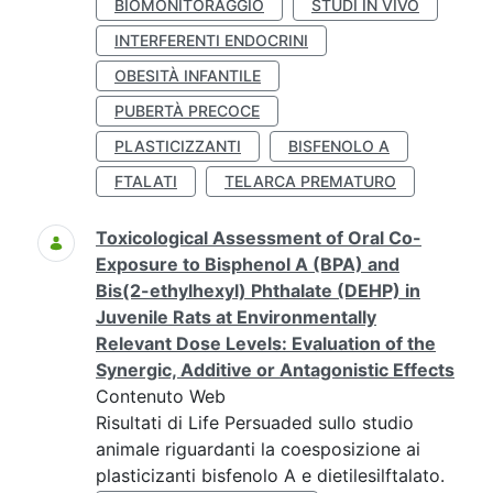
BIOMONITORAGGIO
STUDI IN VIVO
INTERFERENTI ENDOCRINI
OBESITÀ INFANTILE
PUBERTÀ PRECOCE
PLASTICIZZANTI
BISFENOLO A
FTALATI
TELARCA PREMATURO
Toxicological Assessment of Oral Co-
Exposure to Bisphenol A (BPA) and
Bis(2-ethylhexyl) Phthalate (DEHP) in
Juvenile Rats at Environmentally
Relevant Dose Levels: Evaluation of the
Synergic, Additive or Antagonistic Effects
Contenuto Web
Risultati di Life Persuaded sullo studio
animale riguardanti la coesposizione ai
plasticizanti bisfenolo A e dietilesilftalato.