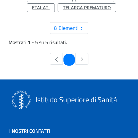
FTALATI
TELARCA PREMATURO
8 Elementi
Mostrati 1 - 5 su 5 risultati.
Pagina
1
Istituto Superiore di Sanità
I NOSTRI CONTATTI