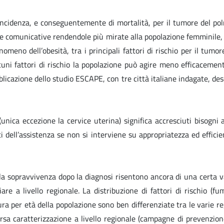
ncidenza, e conseguentemente di mortalità, per il tumore del polm
gie comunicative rendendole più mirate alla popolazione femminile, 
meno dell’obesità, tra i principali fattori di rischio per il tumo
u alcuni fattori di rischio la popolazione può agire meno efficaceme
ubblicazione dello studio ESCAPE, con tre città italiane indagate, 
unica eccezione la cervice uterina) significa accresciuti bisogn
ti dell’assistenza se non si interviene su appropriatezza ed effici
la sopravvivenza dopo la diagnosi risentono ancora di una certa vari
are a livello regionale. La distribuzione di fattori di rischio (f
 per età della popolazione sono ben differenziate tra le varie regio
rsa caratterizzazione a livello regionale (campagne di prevenzione