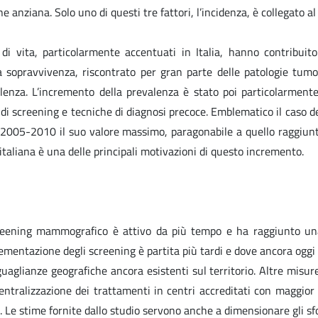
 anziana. Solo uno di questi tre fattori, l’incidenza, è collegato al 
 di vita, particolarmente accentuati in Italia, hanno contribui
 sopravvivenza, riscontrato per gran parte delle patologie tumor
lenza. L’incremento della prevalenza è stato poi particolarmen
e di screening e tecniche di diagnosi precoce. Emblematico il caso d
2005-2010 il suo valore massimo, paragonabile a quello raggiunto
 italiana è una delle principali motivazioni di questo incremento.
creening mammografico è attivo da più tempo e ha raggiunto una
ementazione degli screening è partita più tardi e dove ancora oggi 
eguaglianze geografiche ancora esistenti sul territorio. Altre misu
ntralizzazione dei trattamenti in centri accreditati con maggior v
. Le stime fornite dallo studio servono anche a dimensionare gli sfo