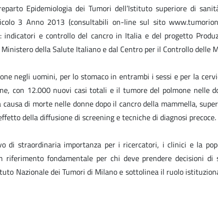
 reparto Epidemiologia dei Tumori dell’Istituto superiore di sanit
olo 3 Anno 2013 (consultabili on-line sul sito www.tumorionli
 indicatori e controllo del cancro in Italia
e del progetto
Produz
Ministero della Salute Italiano e dal Centro per il Controllo delle 
one negli uomini, per lo stomaco in entrambi i sessi e per la cerv
nne, con 12.000 nuovi casi totali e il tumore del polmone nelle 
da causa di morte nelle donne dopo il cancro della mammella, supera
ffetto della diffusione di screening e tecniche di diagnosi precoce.
di straordinaria importanza per i ricercatori, i clinici e la pop
n riferimento fondamentale per chi deve prendere decisioni di s
tituto Nazionale dei Tumori di Milano e sottolinea il ruolo istituzio