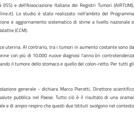
à (ISS) e dell’Associazione Italiana dei Registri Tumori (AIRTUM),
ne.it). Lo studio è stato realizzato nell’ambito del Programma
ione e aggiornamento sistematico di stime a livello nazionale 
Malattie (CCM).
ice uterina. Al contrario, tra i tumori in aumento costante sono da
donne con più di 10.000 nuove diagnosi l’anno (in controtendenza
ndo il tumore dello stomaco e quello del colon-retto. Per tutti gli
olazione generale - dichiara Marco Pierotti, Direttore scientifico
alute pubblica nel Paese. Tutto ciò è il risultato di una oramai
nale e di ampio respiro che questi due Istituti svolgono nel contesto