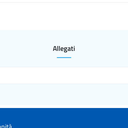
Allegati
anità