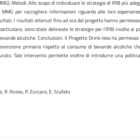
MG). Metodi. Allo scopo di individuare le strategie di IPIB più ade
i MMG per raccogliere informazioni riguardo alle loro esperien
sultati. I risultati ottenuti fino ad ora dal progetto hanno permess
articolare, sono state delineate le strategie per l’IPIB rivolte ai 
bevande alcoliche. Conclusioni. Il Progetto Drink-less ha permesso 
prevenzione primaria rispetto al consumo di bevande alcoliche che
urato. Tale intervento permette inoltre di introdurre una politica
s, R. Russo, P. Zuccaro, E. Scafato