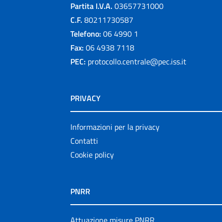
Partita I.V.A.
03657731000
C.F.
80211730587
Telefono:
06 4990 1
Fax:
06 4938 7118
PEC:
protocollo.centrale@pec.iss.it
PRIVACY
Informazioni per la privacy
Contatti
Cookie policy
PNRR
Attuazione misure PNRR