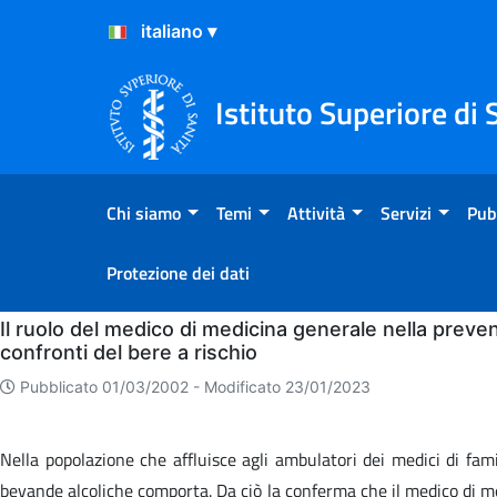
Salta al Contenuto
Salta al Footer
Istituto Superiore di 
Chi siamo
Temi
Attività
Servizi
Pub
Protezione dei dati
Home
Il ruolo del medico di medicina generale nella preven
confronti del bere a rischio
Pubblicato 01/03/2002 -
Modificato 23/01/2023
Nella popolazione che affluisce agli ambulatori dei medici di fami
bevande alcoliche comporta. Da ciò la conferma che il medico di m