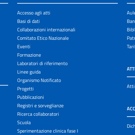
Accesso agli atti
Aul
Basi di dati
Ban
Collaborazioni internazionali
Bibl
Comitato Etico Nazionale
Patr
Eventi
Tari
Formazione
Laboratori di riferimento
ATT
Linee guida
Organismo Notificato
Atti
Progetti
Pubblicazioni
Registri e sorveglianze
ACC
Ricerca collaboratori
Scuola
Dich
Sperimentazione clinica fase I