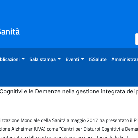
Sanità
blicazioni
Sala stampa
Eventi
ISSalute
Amministraz
 Cognitivi e le Demenze nella gestione integrata dei 
izzazione Mondiale della Sanità a maggio 2017 ha presentato il Pia
one Alzheimer (UVA) come “Centri per Disturbi Cognitivi e Demenz
ne integrata e della costruzione di percorsi assistenziali dedicati.