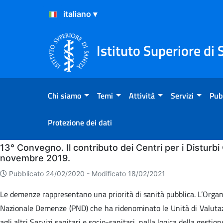
Salta al Contenuto
Salta al Footer
Istituto Superiore di 
Chi siamo
Temi
Attività
Servizi
Pub
Protezione dei dati
Home
13° Convegno. Il contributo dei Centri per i Disturbi
novembre 2019.
Pubblicato 24/02/2020 -
Modificato 18/02/2021
Le demenze rappresentano una priorità di sanità pubblica. L’Organ
Nazionale Demenze (PND) che ha ridenominato le Unità di Valutazi
agli altri Servizi sanitari e socio-sanitari, nella logica della gestio