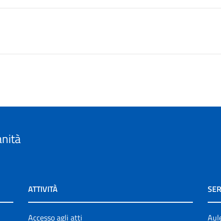
anità
ATTIVITÀ
SER
Accesso agli atti
Aul