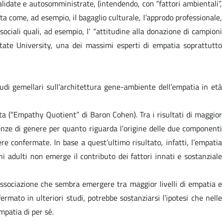
alidate e autosomministrate, (intendendo, con “fattori ambientali”,
dulta come, ad esempio, il bagaglio culturale, l’approdo professionale,
osociali quali, ad esempio, l’ “attitudine alla donazione di campioni
State University, una dei massimi esperti di empatia soprattutto
udi gemellari sull’architettura gene-ambiente dell’empatia in età
ata (“Empathy Quotient” di Baron Cohen). Tra i risultati di maggior
renze di genere per quanto riguarda l’origine delle due componenti
e confermate. In base a quest’ultimo risultato, infatti, l’empatia
 adulti non emerge il contributo dei fattori innati e sostanziale
l’associazione che sembra emergere tra maggior livelli di empatia e
rmato in ulteriori studi, potrebbe sostanziarsi l’ipotesi che nelle
mpatia di per sé.