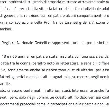
fattori ambientali sul grado di empatia misurato attraverso scale v
lle fasi più precoci della vita, sia fattori della sfera individuale a
nze di genere e la relazione tra l’empatia e alcuni comportamenti pr
con la collaborazione della Prof. Nancy Eisenberg della Arizona 
bambini.
el Registro Nazionale Gemelli e rappresenta uno dei pochissimi st
 i 18 e i 65 anni e l’empatia è stata misurata con una scala valid
atia tra le donne, peraltro noto in letteratura, e sensibili diffe
iva, sono emerse anche se necessitano di studi ulteriori per esser
attori genetici e ambientali in ugual misura, mentre negli uomini
antile.
eato, di essere confermati in ulteriori studi. Interessante anche 
evati, però, solo negli uomini. Se questo ultimo dato venisse confe
mportamenti prosociali come la partecipazione alla ricerca e non l’e