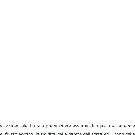
ione occidentale. La sua prevenzione assume dunque una notevole
flusso aortico, la rigidità della parete dell’aorta ed il tono della