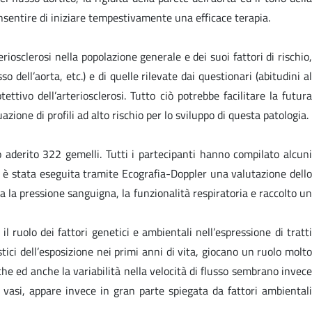
onsentire di iniziare tempestivamente una efficace terapia.
riosclerosi nella popolazione generale e dei suoi fattori di rischio,
 dell’aorta, etc.) e di quelle rilevate dai questionari (abitudini al
ettivo dell’arteriosclerosi. Tutto ciò potrebbe facilitare la futura
zione di profili ad alto rischio per lo sviluppo di questa patologia.
aderito 322 gemelli. Tutti i partecipanti hanno compilato alcuni
ita è stata eseguita tramite Ecografia-Doppler una valutazione dello
ata la pressione sanguigna, la funzionalità respiratoria e raccolto un
 il ruolo dei fattori genetici e ambientali nell’espressione di tratti
tici dell’esposizione nei primi anni di vita, giocano un ruolo molto
che ed anche la variabilità nella velocità di flusso sembrano invece
dei vasi, appare invece in gran parte spiegata da fattori ambientali