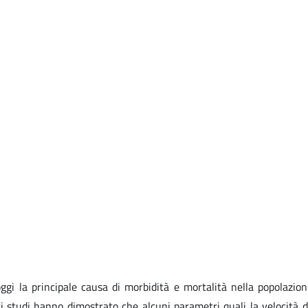
oggi la principale causa di morbidità e mortalità nella popolaz
i studi hanno dimostrato che alcuni parametri quali la velocità del 