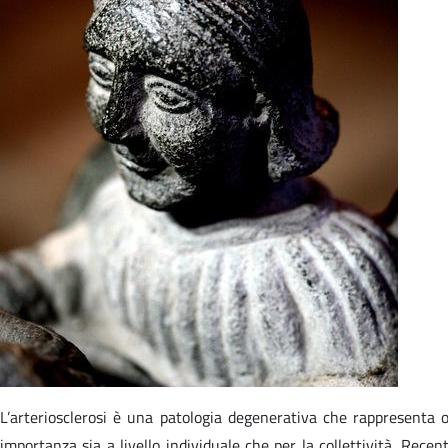
L’arteriosclerosi è una patologia degenerativa che rappresenta 
importanza sia a livello individuale che per la collettività. Recent