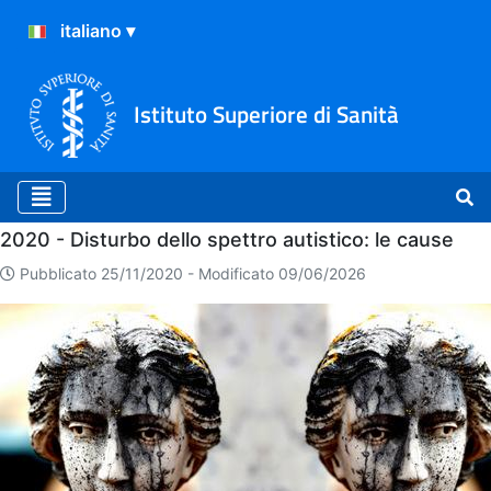
Istituto Superiore di Sanità
Home
2020 - Disturbo dello spettro autistico: le cause
Pubblicato 25/11/2020 -
Modificato 09/06/2026