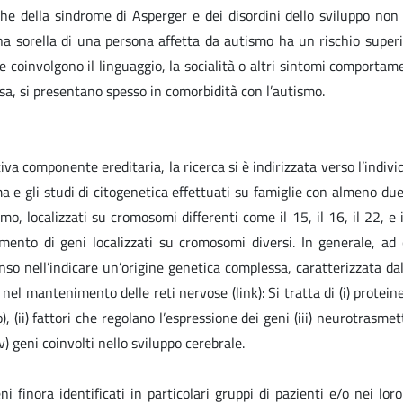
he della sindrome di Asperger e dei disordini dello sviluppo non 
una sorella di una persona affetta da autismo ha un rischio superio
 coinvolgono il linguaggio, la socialità o altri sintomi comportamen
sa, si presentano spesso in comorbidità con l’autismo.
iva componente ereditaria, la ricerca si è indirizzata verso l’indivi
noma e gli studi di citogenetica effettuati su famiglie con almeno d
, localizzati su cromosomi differenti come il 15, il 16, il 22, e 
mento di geni localizzati su cromosomi diversi. In generale, ad o
so nell’indicare un’origine genetica complessa, caratterizzata dal
nel mantenimento delle reti nervose (link): Si tratta di (i) protei
 (ii) fattori che regolano l’espressione dei geni (iii) neurotrasmet
) geni coinvolti nello sviluppo cerebrale.
i finora identificati in particolari gruppi di pazienti e/o nei lor