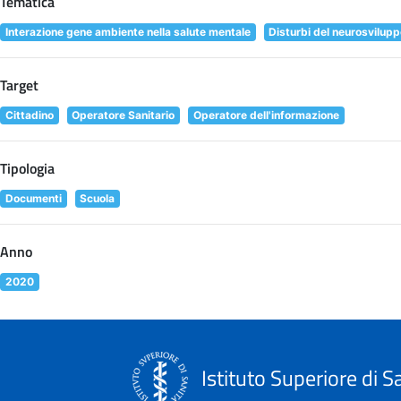
Tematica
Interazione gene ambiente nella salute mentale
Disturbi del neurosvilup
Target
Cittadino
Operatore Sanitario
Operatore dell'informazione
Tipologia
Documenti
Scuola
Anno
2020
Istituto Superiore di S