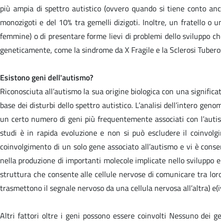
più ampia di spettro autistico (ovvero quando si tiene conto anc
monozigoti e del 10% tra gemelli dizigoti. Inoltre, un fratello o 
femmine) o di presentare forme lievi di problemi dello sviluppo che
geneticamente, come la sindrome da X Fragile e la Sclerosi Tubero
Esistono geni dell'autismo?
Riconosciuta all’autismo la sua origine biologica con una significat
base dei disturbi dello spettro autistico. L’analisi dell’intero ge
un certo numero di geni più frequentemente associati con l’autismo
studi è in rapida evoluzione e non si può escludere il coinvolgi
coinvolgimento di un solo gene associato all’autismo e vi è consen
nella produzione di importanti molecole implicate nello sviluppo e 
struttura che consente alle cellule nervose di comunicare tra loro),
trasmettono il segnale nervoso da una cellula nervosa all’altra) e(iv
Altri fattori oltre i geni possono essere coinvolti Nessuno dei gen