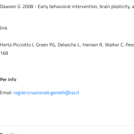
Dawson G. 2008 - Early behavioral intervention, brain plasticity
link
Hertz-Picciotto I, Green PG, Delwiche L, Hansen R, Walker C, P
168
Per info
Email:
registro.nazionale.gemelli@iss.it