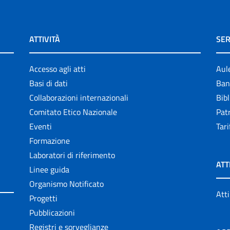
ATTIVITÀ
SER
Accesso agli atti
Aul
Basi di dati
Ban
Collaborazioni internazionali
Bibl
Comitato Etico Nazionale
Patr
Eventi
Tari
Formazione
Laboratori di riferimento
ATT
Linee guida
Organismo Notificato
Atti
Progetti
Pubblicazioni
Registri e sorveglianze