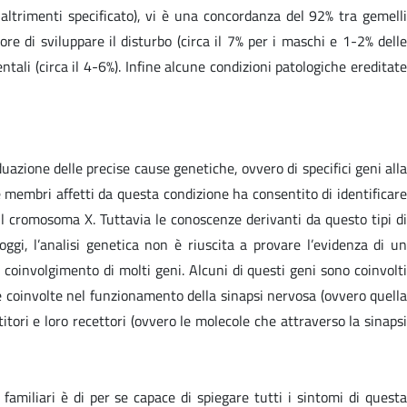
altrimenti specificato), vi è una concordanza del 92% tra gemelli
re di sviluppare il disturbo (circa il 7% per i maschi e 1-2% delle
tali (circa il 4-6%). Infine alcune condizioni patologiche ereditate
duazione delle precise cause genetiche, ovvero di specifici geni alla
ue membri affetti da questa condizione ha consentito di identificare
il cromosoma X. Tuttavia le conoscenze derivanti da questo tipi di
ggi, l’analisi genetica non è riuscita a provare l’evidenza di un
 coinvolgimento di molti geni. Alcuni di questi geni sono coinvolti
ne coinvolte nel funzionamento della sinapsi nervosa (ovvero quella
titori e loro recettori (ovvero le molecole che attraverso la sinapsi
o familiari è di per se capace di spiegare tutti i sintomi di questa