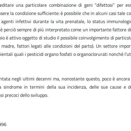
editare una particolare combinazione di geni “difettosi” per ess
 la condizione sufficiente: è possibile che in alcuni casi tale comb
 agenti infettivi durante la vita prenatale, lo status immunologi
i è perciò sempre di più interpretato come un importante fattore di
è attivo oggetto di studio il possibile coinvolgimento di particola
adre, fattori legati alle condizioni del parto). Un settore import
entali quali i pesticidi organo fosfati o organoclorurati nonché l’ut
tata negli ultimi decenni ma, nonostante questo, poco è ancora co
ta sindrome in termini della sua incidenza, delle sue cause e d
si precoci dello sviluppo.
1996