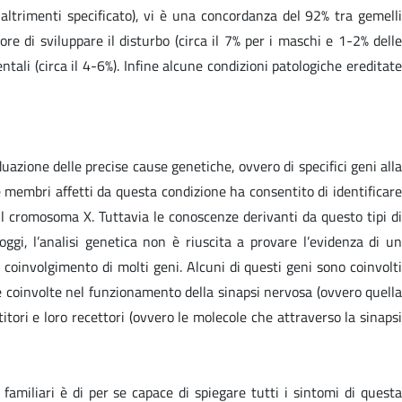
altrimenti specificato), vi è una concordanza del 92% tra gemelli
re di sviluppare il disturbo (circa il 7% per i maschi e 1-2% delle
tali (circa il 4-6%). Infine alcune condizioni patologiche ereditate
duazione delle precise cause genetiche, ovvero di specifici geni alla
ue membri affetti da questa condizione ha consentito di identificare
il cromosoma X. Tuttavia le conoscenze derivanti da questo tipi di
ggi, l’analisi genetica non è riuscita a provare l’evidenza di un
 coinvolgimento di molti geni. Alcuni di questi geni sono coinvolti
ne coinvolte nel funzionamento della sinapsi nervosa (ovvero quella
titori e loro recettori (ovvero le molecole che attraverso la sinapsi
o familiari è di per se capace di spiegare tutti i sintomi di questa