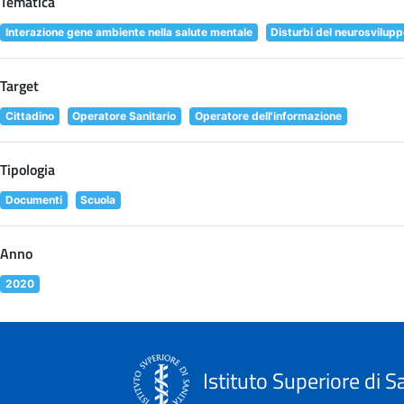
Tematica
Interazione gene ambiente nella salute mentale
Disturbi del neurosvilup
Target
Cittadino
Operatore Sanitario
Operatore dell'informazione
Tipologia
Documenti
Scuola
Anno
2020
Istituto Superiore di S