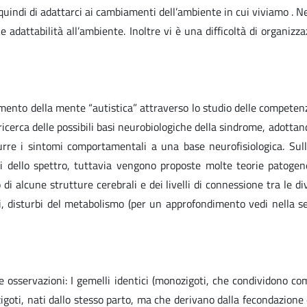
uindi di adattarci ai cambiamenti dell’ambiente in cui viviamo . Ne
e adattabilità all’ambiente. Inoltre vi è una difficoltà di organizz
amento della mente “autistica” attraverso lo studio delle competen
a ricerca delle possibili basi neurobiologiche della sindrome, adot
urre i sintomi comportamentali a una base neurofisiologica. Sull
bi dello spettro, tuttavia vengono proposte molte teorie patoge
di alcune strutture cerebrali e dei livelli di connessione tra le di
 disturbi del metabolismo (per un approfondimento vedi nella se
 osservazioni: I gemelli identici (monozigoti, che condividono co
zigoti, nati dallo stesso parto, ma che derivano dalla fecondazione