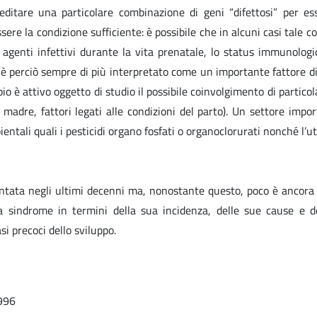
editare una particolare combinazione di geni “difettosi” per ess
 la condizione sufficiente: è possibile che in alcuni casi tale comb
 agenti infettivi durante la vita prenatale, lo status immunologi
i è perciò sempre di più interpretato come un importante fattore di
è attivo oggetto di studio il possibile coinvolgimento di particola
adre, fattori legati alle condizioni del parto). Un settore import
entali quali i pesticidi organo fosfati o organoclorurati nonché l’ut
tata negli ultimi decenni ma, nonostante questo, poco è ancora co
ta sindrome in termini della sua incidenza, delle sue cause e d
si precoci dello sviluppo.
1996