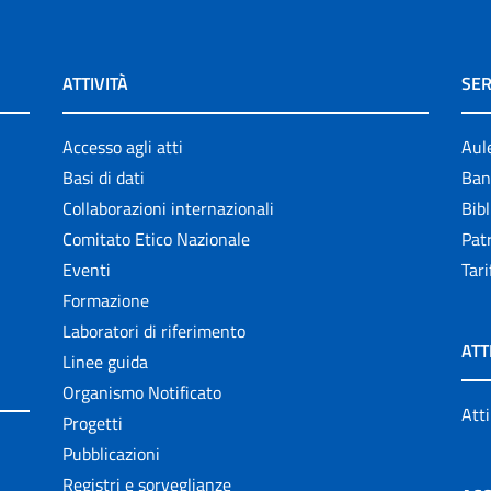
ATTIVITÀ
SER
Accesso agli atti
Aul
Basi di dati
Ban
Collaborazioni internazionali
Bibl
Comitato Etico Nazionale
Patr
Eventi
Tari
Formazione
Laboratori di riferimento
ATT
Linee guida
Organismo Notificato
Atti
Progetti
Pubblicazioni
Registri e sorveglianze