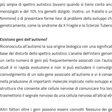
più ampia di spettro autistico (ovvero quando si tiene conto anc
monozigoti e del 10% tra gemelli dizigoti. Inoltre, un fratello o 
femmine) o di presentare forme lievi di problemi dello sviluppo che
geneticamente, come la sindrome da X Fragile e la Sclerosi Tubero
Esistono geni dell'autismo?
Riconosciuta all’autismo la sua origine biologica con una significat
base dei disturbi dello spettro autistico. L’analisi dell’intero ge
un certo numero di geni più frequentemente associati con l’autismo
studi è in rapida evoluzione e non si può escludere il coinvolgi
coinvolgimento di un solo gene associato all’autismo e vi è consen
nella produzione di importanti molecole implicate nello sviluppo e 
struttura che consente alle cellule nervose di comunicare tra loro),
trasmettono il segnale nervoso da una cellula nervosa all’altra) e(iv
Altri fattori oltre i geni possono essere coinvolti Nessuno dei gen