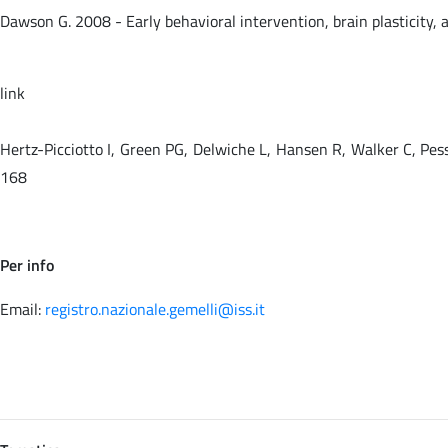
Dawson G. 2008 - Early behavioral intervention, brain plasticity
link
Hertz-Picciotto I, Green PG, Delwiche L, Hansen R, Walker C, P
168
Per info
Email:
registro.nazionale.gemelli@iss.it