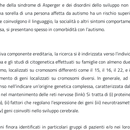
he della sindrome di Asperger e dei disordini dello sviluppo non 
una sorella di una persona affetta da autismo ha un rischio superio
 coinvolgono il linguaggio, la socialità o altri sintomi comportamen
sa, si presentano spesso in comorbidità con l’autismo.
iva componente ereditaria, la ricerca si è indirizzata verso l’indivi
noma e gli studi di citogenetica effettuati su famiglie con almeno d
, localizzati su cromosomi differenti come il 15, il 16, il 22, e 
mento di geni localizzati su cromosomi diversi. In generale, ad o
so nell’indicare un’origine genetica complessa, caratterizzata dal
nel mantenimento delle reti nervose (link): Si tratta di (i) protei
 (ii) fattori che regolano l’espressione dei geni (iii) neurotrasmet
) geni coinvolti nello sviluppo cerebrale.
i finora identificati in particolari gruppi di pazienti e/o nei lor