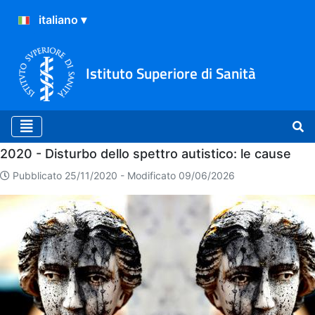
Istituto Superiore di Sanità
Home
2020 - Disturbo dello spettro autistico: le cause
Pubblicato 25/11/2020 -
Modificato 09/06/2026