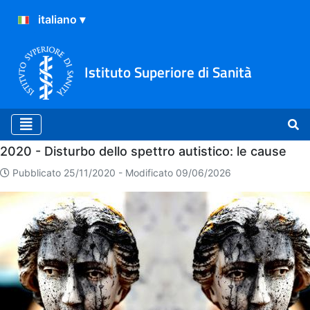
Istituto Superiore di Sanità
Home
2020 - Disturbo dello spettro autistico: le cause
Pubblicato 25/11/2020 -
Modificato 09/06/2026