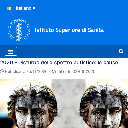
Istituto Superiore di Sanità
Home
2020 - Disturbo dello spettro autistico: le cause
Pubblicato 25/11/2020 -
Modificato 09/06/2026