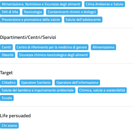
Alimentazione, Nutrizione e Sicurezza degli alimenti
Clima Ambiente e Salute
Stili di Vita
Tossicologia
Contaminanti chimici e biologici
Prevenzione e promozione della salute
Salute dell'adolescente
Dipartimenti/Centri/Servizi
Centri
Centro di riferimento per la medicina di genere
Alimentazione
Obesità
Sicurezza chimico-tossicologica degli alimenti
Target
Cittadino
Operatore Sanitario
Operatore dell'informazione
Salute del bambino e inquinamento ambientale
Chimica, salute e sostenibilità
Scuola
Life persuaded
Chi siamo